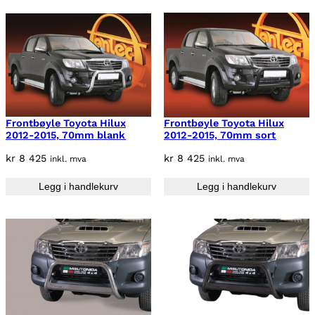
a
k
r
r
:
k
3
r
7
9
3
0
Frontbøyle Toyota Hilux
Frontbøyle Toyota Hilux
9
,
2012-2015, 70mm blank
2012-2015, 70mm sort
9
5
0
0
kr
8 425
kr
8 425
inkl. mva
inkl. mva
.
.
Legg i handlekurv
Legg i handlekurv