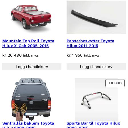
Mountain Top Roll Toyota
Panserbeskytter Toyota
Hilux X-Cab 2005-2015
Hilux 2011-2015
kr
26 490
kr
1 950
inkl. mva
inkl. mva
Legg i handlekurv
Legg i handlekurv
P
TILBUD
R
O
D
U
K
T
P
Sentrallås baklem Toyota
Sports Bar til Toyota Hilux