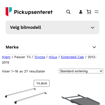
Velg bilmodell
Merke
Hjem
/ Passer Til /
Toyota
/
Hilux
/
Extended Cab
/ 2012-
2015
Viser 1–16 av 27 resultater
P
TILBUD
R
O
D
U