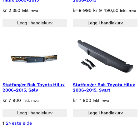
Hilux 2009-2015
2006-2015
Å
S
O
N
kr
2 350
kr
9 990
kr
9 490,50
inkl. mva
inkl. mva
A
p
å
L
Legg i handlekurv
Legg i handlekurv
p
v
G
r
æ
i
r
n
e
n
n
e
d
l
e
i
p
g
r
Støtfanger Bak Toyota Hilux
Støtfanger Bak Toyota Hilux
p
i
2006-2015, Sølv
2006-2015, Svart
r
s
kr
7 900
kr
7 900
inkl. mva
inkl. mva
i
e
s
r
Legg i handlekurv
Legg i handlekurv
v
:
1
2
Neste side
a
k
r
r
: