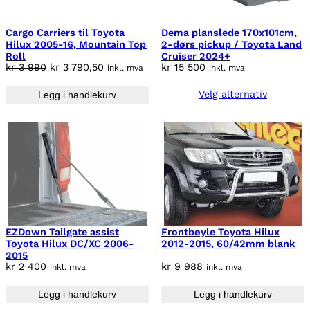
K
T
P
Cargo Carriers til Toyota
Dema planslede 170x101cm,
Hilux 2005-16, Mountain Top
2-dørs pickup / Toyota Land
Å
Roll
Cruiser 2024+
S
O
N
kr
3 990
kr
3 790,50
kr
15 500
inkl. mva
inkl. mva
A
p
å
L
Velg alternativ
Legg i handlekurv
p
v
G
r
æ
i
r
n
e
n
n
e
d
l
e
i
p
g
r
EZDown Tailgate assist
Frontbøyle Toyota Hilux
p
i
Toyota Hilux DC/XC 2006-
2012-2015, 60/42mm blank
2015
r
s
kr
2 400
kr
9 988
inkl. mva
inkl. mva
i
e
s
r
Legg i handlekurv
Legg i handlekurv
v
: