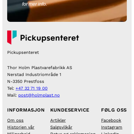
for mer info.
Pickupsenteret
Thor Holm Plastvarefabrikk AS
Nerstad Industriområde 1
N-3350 Prestfoss
Tel:
+47 32 71 19 00
Mail:
post@holmplast.no
INFORMASJON
KUNDESERVICE
FØLG OSS
Om oss
Artikler
Facebook
Historien vår
Salgsvilkår
Instagram
Miljøarbeid
Retur og reklamasjon
LinkedIn