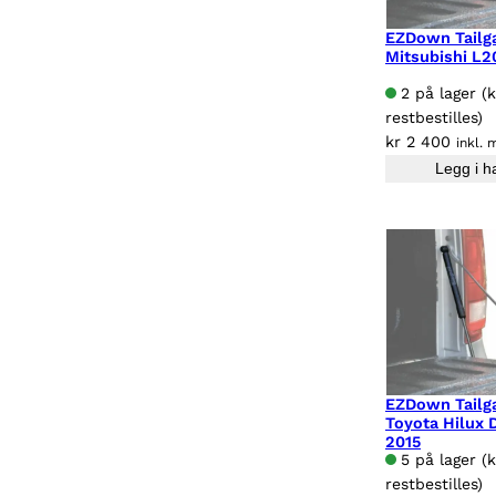
EZDown Tailga
Mitsubishi L2
2 på lager (
restbestilles)
kr
2 400
inkl. 
Legg i h
EZDown Tailga
Toyota Hilux
2015
5 på lager (
restbestilles)