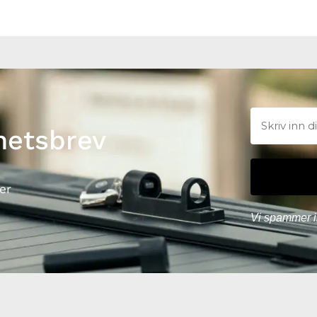
hetsbrev
er
Vi spammer i