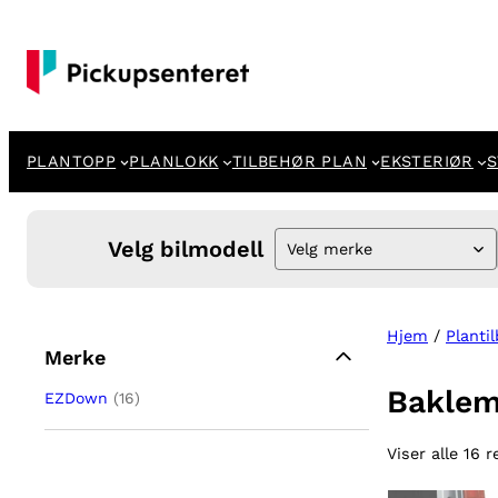
PLANTOPP
PLANLOKK
TILBEHØR PLAN
EKSTERIØR
S
Velg bilmodell
Velg merke
Hjem
/
Planti
Merke
Bakle
EZDown
(16)
Viser alle 16 r