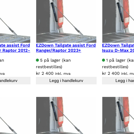
te assist Ford
EZDown Tailgate assist Ford
EZDown Tailgat
r Raptor 2012-
Ranger/Raptor 2023+
Isuzu D-Max 2
kan
5 på lager (kan
1 på lager (k
restbestilles)
restbestilles)
kr
2 400
kr
2 400
mva
inkl. mva
inkl. m
andlekurv
Legg i handlekurv
Legg i ha