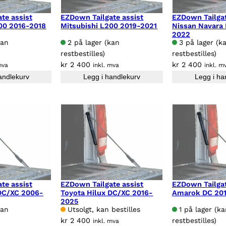
te assist
EZDown Tailgate assist
EZDown Tailgat
00 2016-2018
Mitsubishi L200 2019-2021
Nissan Navara
2022
kan
2 på lager (kan
3 på lager (k
restbestilles)
restbestilles)
kr
2 400
kr
2 400
mva
inkl. mva
inkl. m
andlekurv
Legg i handlekurv
Legg i ha
te assist
EZDown Tailgate assist
EZDown Tailga
 DC/XC 2006-
Toyota Hilux DC/XC 2016-
Amarok DC 201
2025
kan
Utsolgt, kan bestilles
1 på lager (k
kr
2 400
restbestilles)
inkl. mva