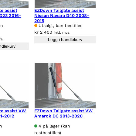
e assist
EZDown Tailgate assist
 D23 2016-
Nissan Navara D40 2008-
2015
an
Utsolgt, kan bestilles
kr
2 400
inkl. mva
va
Legg i handlekurv
ndlekurv
te assist VW
EZDown Tailgate assist VW
1-2012
Amarok DC 2013-2020
an
4 på lager (kan
restbestilles)