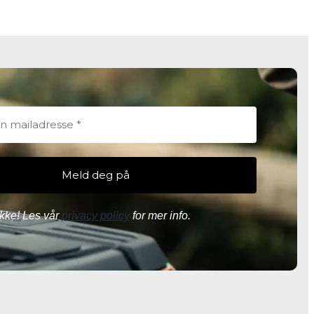
kke! Les vår
privacy policy
for mer info.