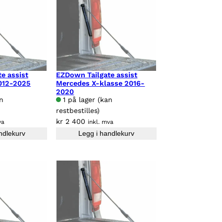
e assist
EZDown Tailgate assist
012-2025
Mercedes X-klasse 2016-
2020
an
1 på lager (kan
restbestilles)
kr
2 400
va
inkl. mva
ndlekurv
Legg i handlekurv