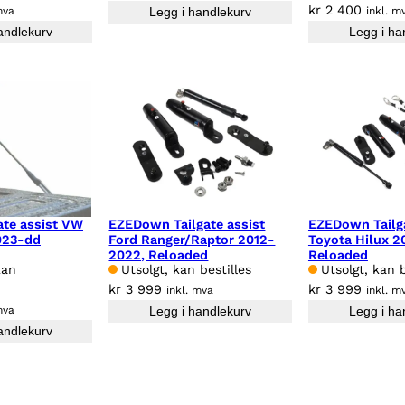
kr
2 400
mva
Legg i handlekurv
inkl. m
andlekurv
Legg i ha
te assist VW
EZEDown Tailgate assist
EZEDown Tailga
023-dd
Ford Ranger/Raptor 2012-
Toyota Hilux 2
2022, Reloaded
Reloaded
kan
Utsolgt, kan bestilles
Utsolgt, kan b
kr
3 999
kr
3 999
inkl. mva
inkl. m
mva
Legg i handlekurv
Legg i ha
andlekurv