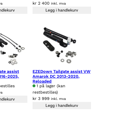
kr
2 400
va
inkl. mva
ndlekurv
Legg i handlekurv
te assist
EZEDown Tailgate assist VW
016-2025,
Amarok DC 2013-2020,
Reloaded
estilles
1 på lager (kan
restbestilles)
va
kr
3 999
ndlekurv
inkl. mva
Legg i handlekurv