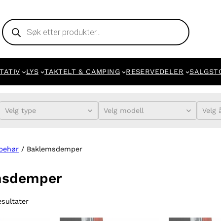
Products
search
TATIV
LYS
TAKTELT & CAMPING
RESERVEDELER
SALGST
Velg type
Velg modell
Velg 
lbehør
/ Baklemsdemper
msdemper
esultater