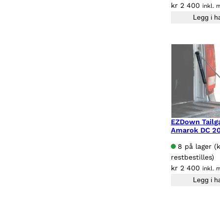
kr
2 400
inkl. 
Legg i h
EZDown Tailga
Amarok DC 2
8 på lager (
restbestilles)
kr
2 400
inkl. 
Legg i h