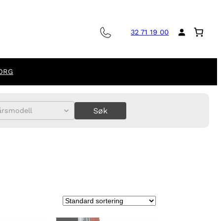
32 71 19 00
ORG
Søk
årsmodell