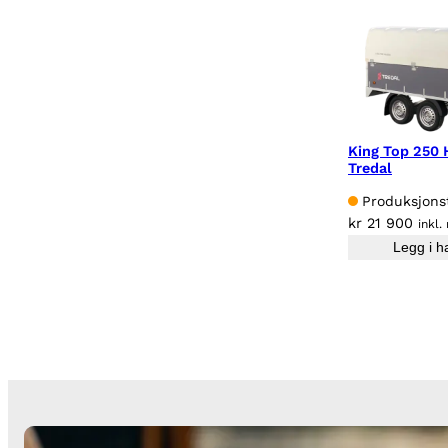
King Top 250 
Tredal
Produksjonst
kr
21 900
inkl.
Legg i h