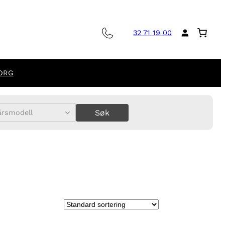
32 71 19 00
ORG
Søk
årsmodell