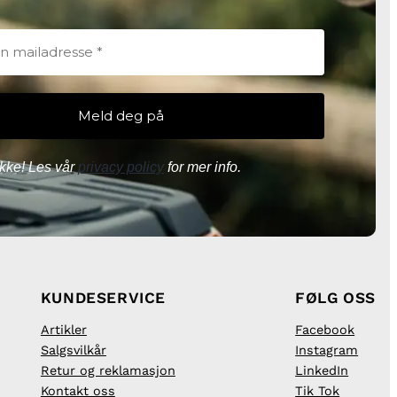
kke! Les vår
privacy policy
for mer info.
KUNDESERVICE
FØLG OSS
Artikler
Facebook
Salgsvilkår
Instagram
Retur og reklamasjon
LinkedIn
Kontakt oss
Tik Tok