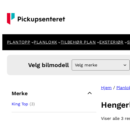
PLANTOPP
PLANLOKK
TILBEHØR PLAN
EKSTERIØR
S
Velg bilmodell
Velg merke
Hjem
/
Planlo
Merke
Henger
King Top
(3)
Viser alle 3 re