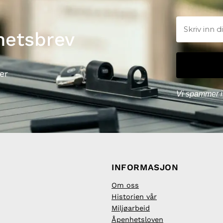
hetsbrev
er
Vi spammer i
INFORMASJON
Om oss
Historien vår
Miljøarbeid
Åpenhetsloven