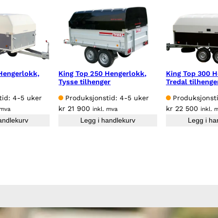
Hengerlokk,
King Top 250 Hengerlokk,
King Top 300 H
Tysse tilhenger
Tredal tilhenge
id: 4-5 uker
Produksjonstid: 4-5 uker
Produksjonst
kr
21 900
kr
22 500
 mva
inkl. mva
inkl. 
andlekurv
Legg i handlekurv
Legg i ha