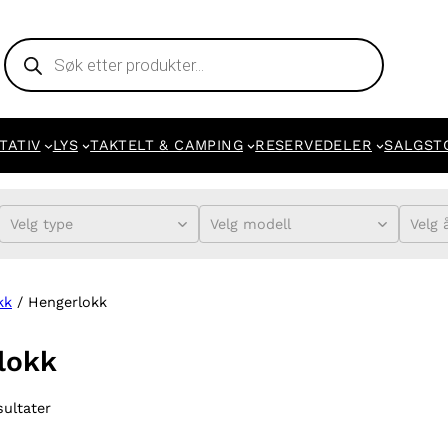
Products
search
TATIV
LYS
TAKTELT & CAMPING
RESERVEDELER
SALGST
Velg type
Velg modell
Velg 
kk
/ Hengerlokk
lokk
sultater