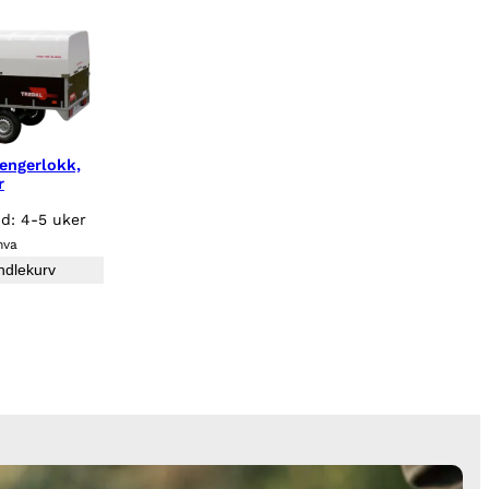
engerlokk,
r
id: 4-5 uker
mva
ndlekurv