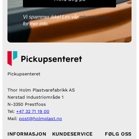
Vi spammer ikke! Les vår
privacy policy
for mer info.
Pickupsenteret
Thor Holm Plastvarefabrikk AS
Nerstad Industriområde 1
N-3350 Prestfoss
Tel:
+47 32 71 19 00
Mail:
post@holmplast.no
INFORMASJON
KUNDESERVICE
FØLG OSS