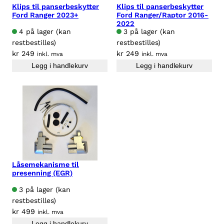
Klips til panserbeskytter
Klips til panserbeskytter
Ford Ranger 2023+
Ford Ranger/Raptor 2016-
2022
4 på lager (kan
3 på lager (kan
restbestilles)
restbestilles)
kr
249
kr
249
inkl. mva
inkl. mva
Legg i handlekurv
Legg i handlekurv
Låsemekanisme til
presenning (EGR)
3 på lager (kan
restbestilles)
kr
499
inkl. mva
Legg i handlekurv