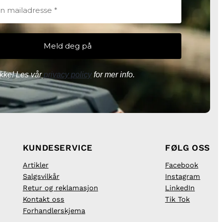
kke! Les vår
privacy policy
for mer info.
KUNDESERVICE
FØLG OSS
Artikler
Facebook
Salgsvilkår
Instagram
Retur og reklamasjon
LinkedIn
Kontakt oss
Tik Tok
Forhandlerskjema