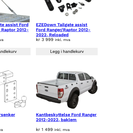
e assist Ford
EZEDown Tailgate assist
 Raptor 2012-
Ford Ranger/Raptor 2012-
2022, Reloaded
kr
3 999
mva
inkl. mva
andlekurv
Legg i handlekurv
rsenker
Kantbeskyttelse Ford Ranger
2012-2022, baklem
kr
1 499
va
inkl. mva