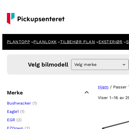
PLANTOPP
PLANLOKK
TILBEHØR PLAN
EKSTERIØR
S
Velg bilmodell
Velg merke
Hjem
/ Passer 
Merke
Viser 1–16 av 2
Bushwacker
(1)
Eagle1
(1)
EGR
(2)
EZDown
(2)