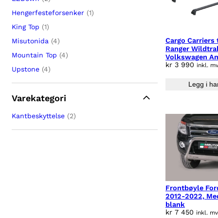
Hengerfesteforsenker
(1)
King Top
(1)
Cargo Carriers 
Misutonida
(4)
Ranger Wildtra
Mountain Top
(4)
Volkswagen A
kr
3 990
Aventura, Moun
inkl. m
Upstone
(4)
Legg i ha
Varekategori
Kantbeskyttelse
(2)
Frontbøyle For
2012-2022, Me
blank
kr
7 450
inkl. m