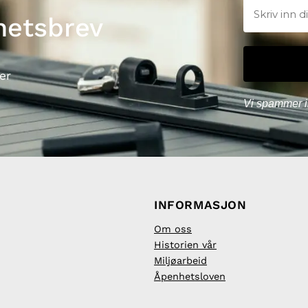
hetsbrev
er
Vi spammer i
INFORMASJON
Om oss
Historien vår
Miljøarbeid
Åpenhetsloven