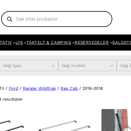
Products
search
TATIV
LYS
TAKTELT & CAMPING
RESERVEDELER
SALGST
Velg type
Velg modell
Velg 
Til /
Ford
/
Ranger Wildtrak
/
Rap Cab
/ 2016-2018
9 resultater