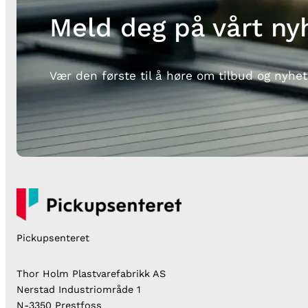
Meld deg på vårt ny
Vær den første til å høre om tilbud og nyhet
Pickupsenteret
Thor Holm Plastvarefabrikk AS
Nerstad Industriområde 1
N-3350 Prestfoss