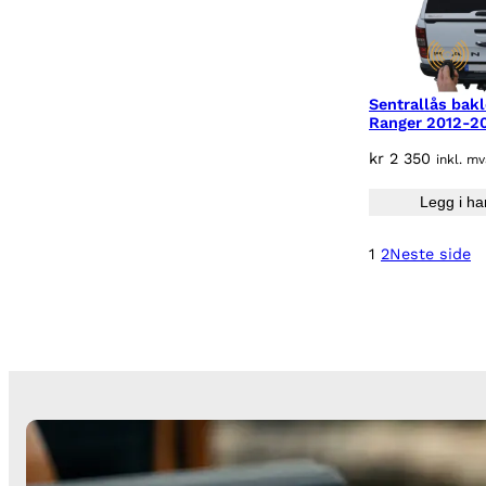
Sentrallås bak
Ranger 2012-2
kr
2 350
inkl. m
Legg i ha
1
2
Neste side