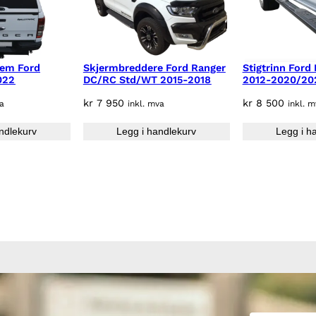
lem Ford
Skjermbreddere Ford Ranger
Stigtrinn Ford
022
DC/RC Std/WT 2015-2018
2012-2020/202
kr
7 950
kr
8 500
va
inkl. mva
inkl. 
ndlekurv
Legg i handlekurv
Legg i h