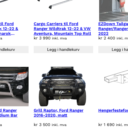
til Ford
Cargo Carriers til Ford
EZDown Tailgat
k 12-22 &
Ranger Wildtrak 12-22 & VW
Ranger/Ranger
marok
Aventura, Mountain Top Roll
2022
kr
3 990
kr
2 400
tain Top Roll
va
inkl. mva
inkl. 
ndlekurv
Legg i handlekurv
Legg i h
d Ranger
Grill Raptor, Ford Ranger
Hengerfestefo
dium Bar
2016-2020, matt
kr
3 500
kr
1 690
va
inkl. mva
inkl. m