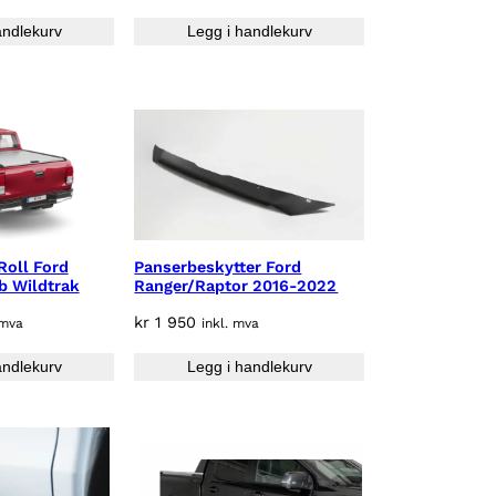
andlekurv
Legg i handlekurv
Roll Ford
Panserbeskytter Ford
b Wildtrak
Ranger/Raptor 2016-2022
kr
1 950
 mva
inkl. mva
andlekurv
Legg i handlekurv