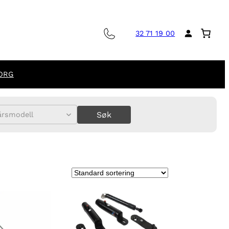
32 71 19 00
ORG
Søk
årsmodell