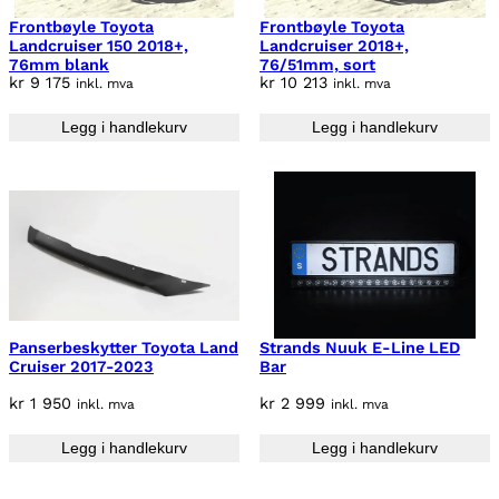
Frontbøyle Toyota
Frontbøyle Toyota
Landcruiser 150 2018+,
Landcruiser 2018+,
76mm blank
76/51mm, sort
kr
9 175
kr
10 213
inkl. mva
inkl. mva
Legg i handlekurv
Legg i handlekurv
Panserbeskytter Toyota Land
Strands Nuuk E-Line LED
Cruiser 2017-2023
Bar
kr
1 950
kr
2 999
inkl. mva
inkl. mva
Legg i handlekurv
Legg i handlekurv