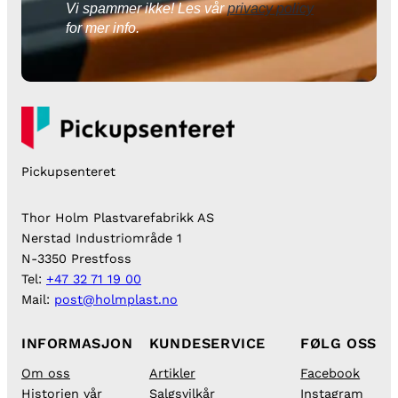
Vi spammer ikke! Les vår
privacy policy
for mer info.
Pickupsenteret
Thor Holm Plastvarefabrikk AS
Nerstad Industriområde 1
N-3350 Prestfoss
Tel:
+47 32 71 19 00
Mail:
post@holmplast.no
INFORMASJON
KUNDESERVICE
FØLG OSS
Om oss
Artikler
Facebook
Historien vår
Salgsvilkår
Instagram