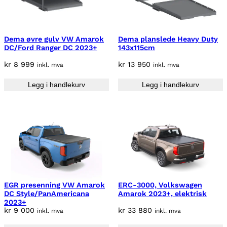
r
7
9
3
0
Dema øvre gulv VW Amarok
Dema planslede Heavy Duty
9
,
DC/Ford Ranger DC 2023+
143x115cm
9
5
0
0
kr
8 999
kr
13 950
inkl. mva
inkl. mva
.
.
Legg i handlekurv
Legg i handlekurv
EGR presenning VW Amarok
ERC-3000, Volkswagen
DC Style/PanAmericana
Amarok 2023+, elektrisk
2023+
kr
9 000
kr
33 880
inkl. mva
inkl. mva