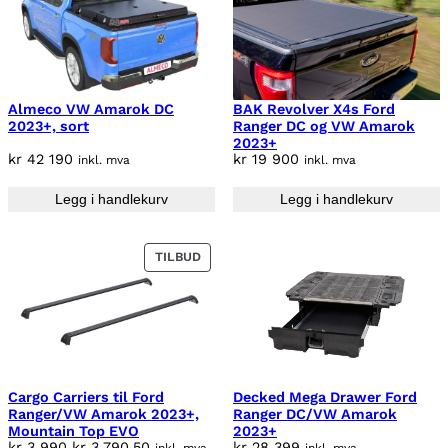
Almeco VW Amarok DC
BAK Revolver X4s Ford
2023+, sort
Ranger DC og VW Amarok
2023+
kr
42 190
kr
19 900
inkl. mva
inkl. mva
Legg i handlekurv
Legg i handlekurv
P
TILBUD
R
O
D
U
K
T
P
Cargo Carriers til Ford
Decked Mega Drawer Ford
Ranger/VW Amarok 2023+,
Ranger DC/VW Amarok
Å
Mountain Top EVO
2023+
S
O
N
kr
3 990
kr
3 790,50
kr
28 399