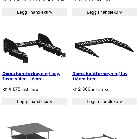
inkl. mva
inkl. mva
A
p
å
L
Legg i handlekurv
Legg i handlekurv
p
v
G
r
æ
i
r
n
e
n
n
e
d
l
e
i
p
g
r
Dema kantforhøyning høy,
Dema kantforhøyning lav,
p
i
faste sider, 118cm
118cm bred
r
s
kr
4 875
kr
2 800
inkl. mva
inkl. mva
i
e
s
r
Legg i handlekurv
Legg i handlekurv
v
:
a
k
r
r
:
k
3