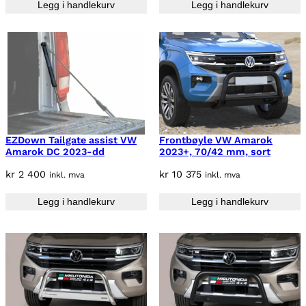
Legg i handlekurv
Legg i handlekurv
EZDown Tailgate assist VW
Frontbøyle VW Amarok
Amarok DC 2023-dd
2023+, 70/42 mm, sort
kr
2 400
kr
10 375
inkl. mva
inkl. mva
Legg i handlekurv
Legg i handlekurv