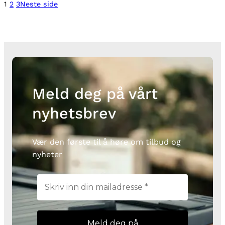
1
2
3
Neste side
Meld deg på vårt
nyhetsbrev
Vær den første til å høre om tilbud og
nyheter