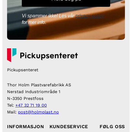
Vi spammer ikke! Les vår
privacy policy
for mer info.
Pickupsenteret
Thor Holm Plastvarefabrikk AS
Nerstad Industriområde 1
N-3350 Prestfoss
Tel:
+47 32 71 19 00
Mail:
post@holmplast.no
INFORMASJON
KUNDESERVICE
FØLG OSS