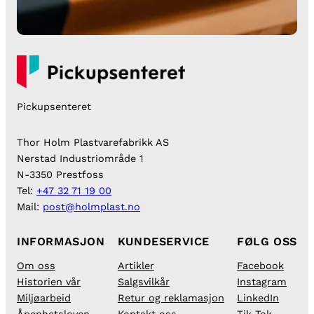
Pickupsenteret
Thor Holm Plastvarefabrikk AS
Nerstad Industriområde 1
N-3350 Prestfoss
Tel:
+47 32 71 19 00
Mail:
post@holmplast.no
INFORMASJON
KUNDESERVICE
FØLG OSS
Om oss
Artikler
Facebook
Historien vår
Salgsvilkår
Instagram
Miljøarbeid
Retur og reklamasjon
LinkedIn
Åpenhetsloven
Kontakt oss
Tik Tok