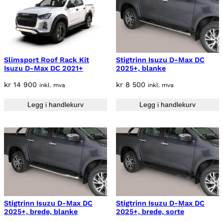
Slimsport Roof Rack Kit
Stigtrinn Isuzu D-Max DC
Isuzu D-Max DC 2021+
2025+, blanke
kr
14 900
kr
8 500
inkl. mva
inkl. mva
Legg i handlekurv
Legg i handlekurv
Stigtrinn Isuzu D-Max DC
Stigtrinn Isuzu D-Max DC
2025+, brede, blanke
2025+, brede, sorte