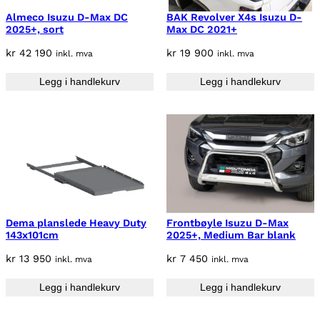
Almeco Isuzu D-Max DC
BAK Revolver X4s Isuzu D-
2025+, sort
Max DC 2021+
kr
42 190
kr
19 900
inkl. mva
inkl. mva
Legg i handlekurv
Legg i handlekurv
Dema planslede Heavy Duty
Frontbøyle Isuzu D-Max
143x101cm
2025+, Medium Bar blank
kr
13 950
kr
7 450
inkl. mva
inkl. mva
Legg i handlekurv
Legg i handlekurv