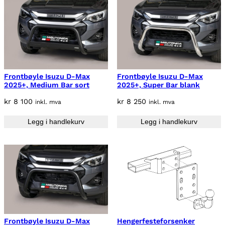
Frontbøyle Isuzu D-Max
Frontbøyle Isuzu D-Max
2025+, Medium Bar sort
2025+, Super Bar blank
kr
8 100
kr
8 250
inkl. mva
inkl. mva
Legg i handlekurv
Legg i handlekurv
Frontbøyle Isuzu D-Max
Hengerfesteforsenker