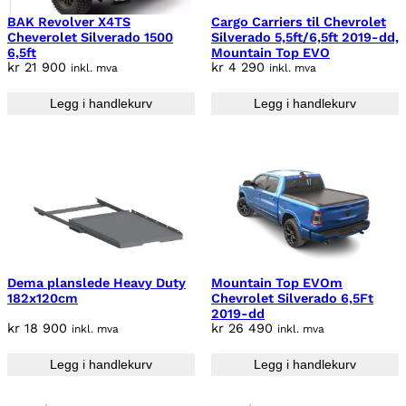
BAK Revolver X4TS
Cargo Carriers til Chevrolet
Cheverolet Silverado 1500
Silverado 5,5ft/6,5ft 2019-dd,
6,5ft
Mountain Top EVO
kr
21 900
kr
4 290
inkl. mva
inkl. mva
Legg i handlekurv
Legg i handlekurv
Dema planslede Heavy Duty
Mountain Top EVOm
182x120cm
Chevrolet Silverado 6,5Ft
2019-dd
kr
18 900
kr
26 490
inkl. mva
inkl. mva
Legg i handlekurv
Legg i handlekurv