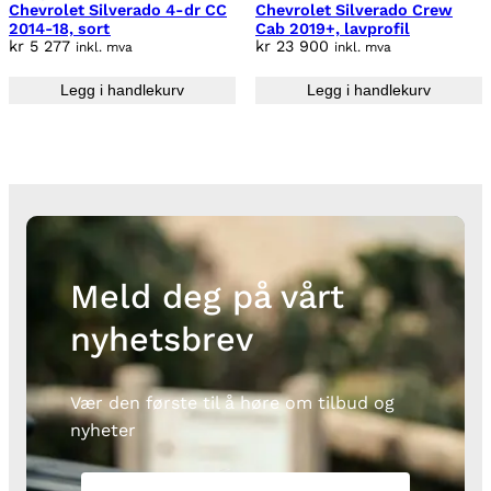
Chevrolet Silverado 4-dr CC
Chevrolet Silverado Crew
2014-18, sort
Cab 2019+, lavprofil
kr
5 277
kr
23 900
inkl. mva
inkl. mva
Legg i handlekurv
Legg i handlekurv
Meld deg på vårt
nyhetsbrev
Vær den første til å høre om tilbud og
nyheter