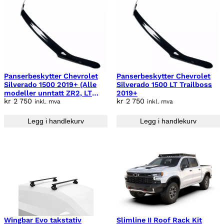
Panserbeskytter Chevrolet
Panserbeskytter Chevrolet
Silverado 1500 2019+ (Alle
Silverado 1500 LT Trailboss
modeller unntatt ZR2, LT
2019+
kr
2 750
kr
2 750
Trail Boss, Custom Trail
inkl. mva
inkl. mva
Boss)
Legg i handlekurv
Legg i handlekurv
Wingbar Evo takstativ
Slimline II Roof Rack Kit