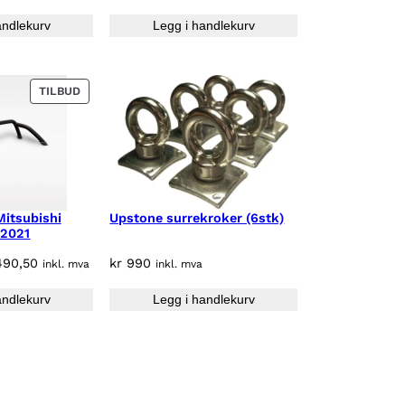
andlekurv
Legg i handlekurv
P
TILBUD
R
O
D
U
K
T
P
Mitsubishi
Upstone surrekroker (6stk)
-2021
Å
S
N
90,50
kr
990
inkl. mva
inkl. mva
A
å
L
andlekurv
Legg i handlekurv
v
G
æ
r
e
n