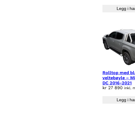
Legg i ha
Rolltop med b
veltebøyle – M
DC 2016-2021
kr
27 890
inkl. 
Legg i ha