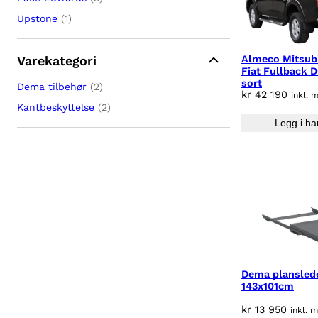
Upstone
(1)
Almeco Mitsub
Varekategori
Fiat Fullback 
sort
Dema tilbehør
(2)
kr
42 190
inkl. 
Kantbeskyttelse
(2)
Legg i ha
Dema plansled
143x101cm
kr
13 950
inkl. 