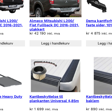
ishi L200/
Almeco Mitsubishi L200/
Dema kantforh
DC 2016-2021,
Fiat Fullback DC 2016-2021,
faste sider, 10
ulakkert
kr
42 190
kr
4 875
mva
inkl. mva
inkl. m
ndlekurv
Legg i handlekurv
Legg i h
e Heavy Duty
Kantbeskyttelse til
Kantbeskyttels
plankanten Universal 4,85m
baklem
kr
1 699
kr
890
mva
inkl. mva
inkl. mva