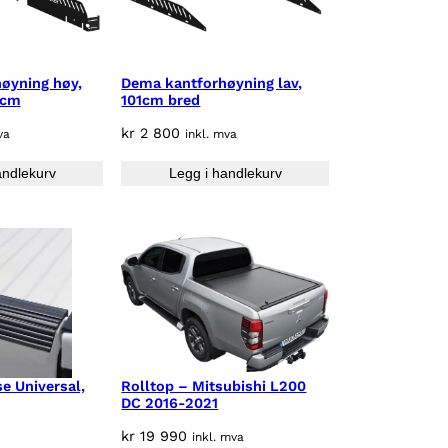
øyning høy,
Dema kantforhøyning lav,
1cm
101cm bred
kr
2 800
va
inkl. mva
andlekurv
Legg i handlekurv
e Universal,
Rolltop – Mitsubishi L200
DC 2016-2021
kr
19 990
inkl. mva