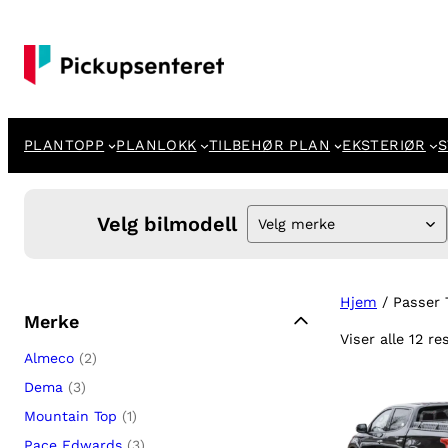
PLANTOPP
PLANLOKK
TILBEHØR PLAN
EKSTERIØR
S
Velg bilmodell
Velg merke
Hjem
/ Passer 
Merke
Viser alle 12 re
Almeco
(2)
Dema
(3)
Mountain Top
(1)
Pace Edwards
(3)