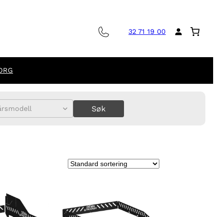
32 71 19 00
ORG
Søk
årsmodell