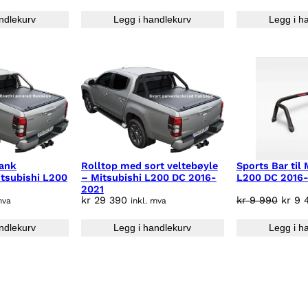
ndlekurv
Legg i handlekurv
Legg i h
lank
Rolltop med sort veltebøyle
Sports Bar til 
itsubishi L200
– Mitsubishi L200 DC 2016-
L200 DC 2016
2021
O
kr
29 390
kr
9 990
kr
9 4
mva
inkl. mva
p
ndlekurv
Legg i handlekurv
Legg i h
p
r
i
n
n