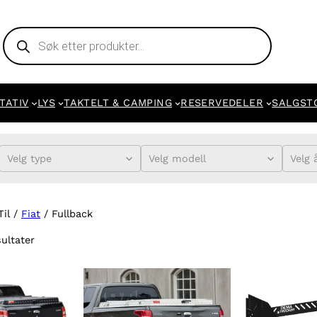
Products
search
TATIV
LYS
TAKTELT & CAMPING
RESERVEDELER
SALGST
Velg type
Velg modell
Velg 
Til /
Fiat
/ Fullback
sultater