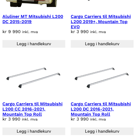
9
i
p
4
0
g
r
Aluliner MT Mitsubishi L200
Cargo Carriers til Mitsubishi
2
0
p
i
DC 2015-2019
L200 2019+, Mountain Top
1
.
EVO
r
s
9
kr
9 990
kr
3 990
inkl. mva
inkl. mva
i
e
0
s
r
Legg i handlekurv
Legg i handlekurv
.
v
:
a
k
r
r
:
k
5
r
9
0
1
0
Cargo Carriers til Mitsubishi
Cargo Carriers til Mitsubishi
2
.
L200 CC 2016-2021,
L200 DC 2016-2021,
2
Mountain Top Roll
Mountain Top Roll
5
kr
3 990
kr
3 990
inkl. mva
inkl. mva
0
Legg i handlekurv
Legg i handlekurv
.