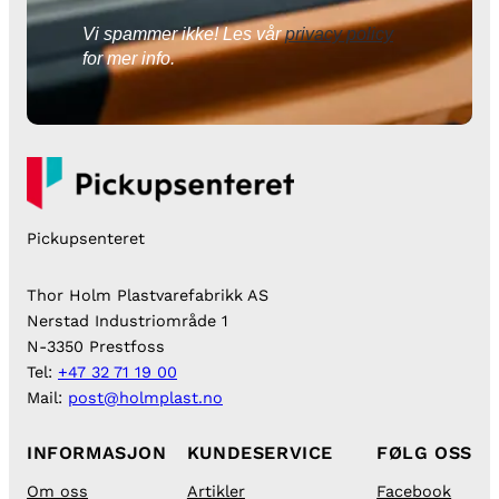
Vi spammer ikke! Les vår
privacy policy
for mer info.
Pickupsenteret
Thor Holm Plastvarefabrikk AS
Nerstad Industriområde 1
N-3350 Prestfoss
Tel:
+47 32 71 19 00
Mail:
post@holmplast.no
INFORMASJON
KUNDESERVICE
FØLG OSS
Om oss
Artikler
Facebook