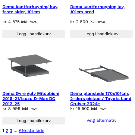
Dema kantforhøyning høy,
Dema kantforhøyning lav,
faste sider, 101cm
101cm bred
kr
4 875
kr
2 800
inkl. mva
inkl. mva
Legg i handlekurv
Legg i handlekurv
Dema Øvre gulv Mitsubishi
Dema planslede 170x101cm,
2016-21/Isuzu D-Max DC
2-dørs pickup / Toyota Land
2012-25
Cruiser 2024+
kr
8 999
kr
15 500
inkl. mva
inkl. mva
Velg alternativ
Legg i handlekurv
1
2
3
…
6
Neste side