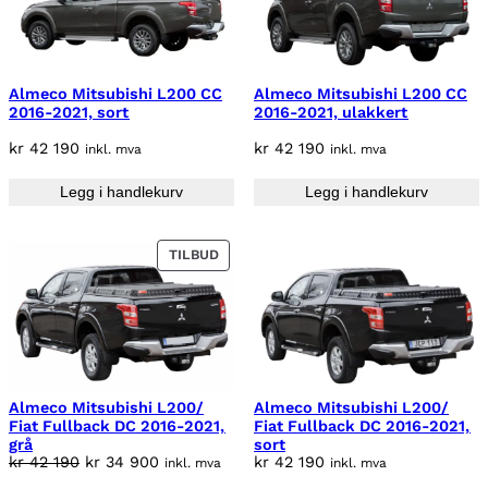
Almeco Mitsubishi L200 CC
Almeco Mitsubishi L200 CC
2016-2021, sort
2016-2021, ulakkert
kr
42 190
kr
42 190
inkl. mva
inkl. mva
Legg i handlekurv
Legg i handlekurv
P
TILBUD
R
O
D
U
K
T
P
Almeco Mitsubishi L200/
Almeco Mitsubishi L200/
Fiat Fullback DC 2016-2021,
Fiat Fullback DC 2016-2021,
Å
grå
sort
S
O
N
kr
42 190
kr
34 900
kr
42 190
inkl. mva
inkl. mva
A
p
å