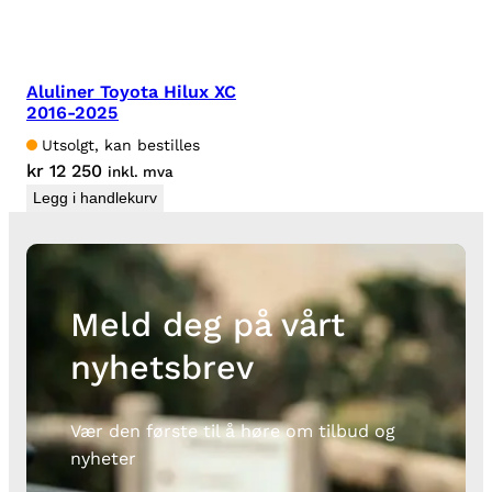
Aluliner Toyota Hilux XC
2016-2025
Utsolgt, kan bestilles
kr
12 250
inkl. mva
Legg i handlekurv
Meld deg på vårt
nyhetsbrev
Vær den første til å høre om tilbud og
nyheter