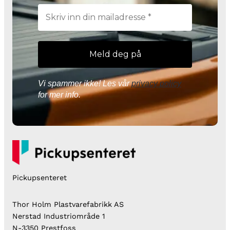
Vi spammer ikke! Les vår
privacy policy
for mer info.
Pickupsenteret
Thor Holm Plastvarefabrikk AS
Nerstad Industriområde 1
N-3350 Prestfoss