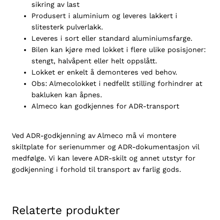
sikring av last
2
Produsert i aluminium og leveres lakkert i
0
slitesterk pulverlakk.
2
Leveres i sort eller standard aluminiumsfarge.
2
Bilen kan kjøre med lokket i flere ulike posisjoner:
,
stengt, halvåpent eller helt oppslått.
u
Lokket er enkelt å demonteres ved behov.
l
Obs: Almecolokket i nedfellt stilling forhindrer at
a
bakluken kan åpnes.
k
Almeco kan godkjennes for ADR-transport
k
e
r
Ved ADR-godkjenning av Almeco må vi montere
t
skiltplate for serienummer og ADR-dokumentasjon vil
a
medfølge. Vi kan levere ADR-skilt og annet utstyr for
n
godkjenning i forhold til transport av farlig gods.
t
a
l
Relaterte produkter
l