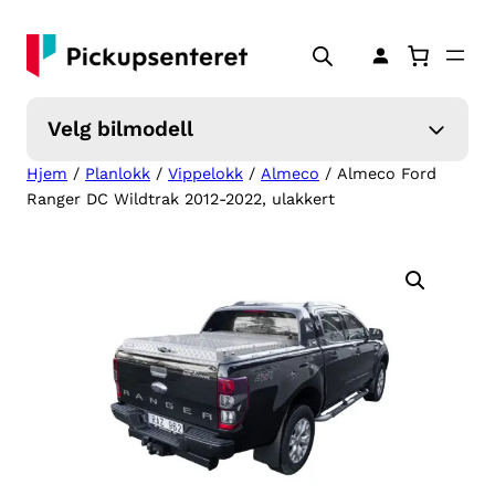
Hopp
til
innhold
Velg bilmodell
Hjem
/
Planlokk
/
Vippelokk
/
Almeco
/ Almeco Ford
Ranger DC Wildtrak 2012-2022, ulakkert