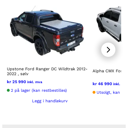
Upstone Ford Ranger DC Wildtrak 2012-
Alpha CMX Ford 
2022 , sølv
kr
25 990
inkl. mva
kr
46 990
inkl. mv
2 på lager (kan restbestilles)
Utsolgt, kan bes
Legg i handlekurv
Vel
Dette
produktet
har