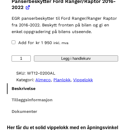
Panserbeskytter Ford Ranger/Raptor 2016-
2022
EGR panserbeskytter til Ford Ranger/Ranger Raptor
fra 2016-2022. Beskytt fronten på bilen og gi en
enkel oppgradering på bilens utseende.
Add for
kr
1 950
inkl. mva
A
Legg i handlekurv
l
m
SKU:
WT12-0200AL
e
Kategori:
Almeco
, 
Planlokk
, 
Vippelokk
c
Beskrivelse
o
F
Tilleggsinformasjon
o
Dokumenter
r
d
R
Her får du et solid vippelokk med en
åpningsvinkel