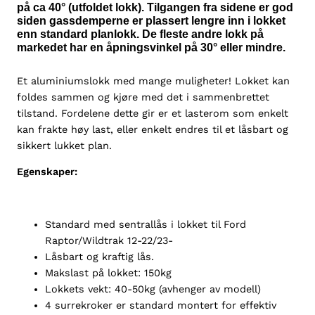
a
på ca 40° (utfoldet lokk). Tilgangen fra sidene er god
siden gassdemperne er plassert lengre inn i lokket
n
enn standard planlokk. De fleste andre lokk på
g
markedet har en åpningsvinkel på 30° eller mindre.
e
r
Et aluminiumslokk med mange muligheter! Lokket kan
D
foldes sammen og kjøre med det i sammenbrettet
C
tilstand. Fordelene dette gir er et lasterom som enkelt
W
kan frakte høy last, eller enkelt endres til et låsbart og
i
sikkert lukket plan.
l
d
Egenskaper:
t
r
a
Standard med sentrallås i lokket til Ford
k
Raptor/Wildtrak 12-22/23-
2
Låsbart og kraftig lås.
0
Makslast på lokket: 150kg
1
Lokkets vekt: 40-50kg (avhenger av modell)
2
4 surrekroker er standard montert for effektiv
-