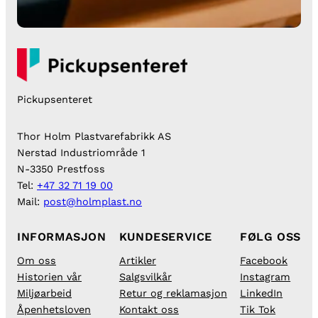
Pickupsenteret
Thor Holm Plastvarefabrikk AS
Nerstad Industriområde 1
N-3350 Prestfoss
Tel:
+47 32 71 19 00
Mail:
post@holmplast.no
INFORMASJON
KUNDESERVICE
FØLG OSS
Om oss
Artikler
Facebook
Historien vår
Salgsvilkår
Instagram
Miljøarbeid
Retur og reklamasjon
LinkedIn
Åpenhetsloven
Kontakt oss
Tik Tok