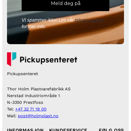
Vi spammer ikke! Les vår
privacy policy
for mer info.
Pickupsenteret
Thor Holm Plastvarefabrikk AS
Nerstad Industriområde 1
N-3350 Prestfoss
Tel:
+47 32 71 19 00
Mail:
post@holmplast.no
INFORMASJON
KUNDESERVICE
FØLG OSS