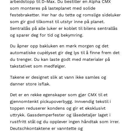
arbeidstopp til D-Max. Du bestiller en Alpha CMX
d
som monteres på lasteplanet med solide
e
festebraketter. Her har du tette og romslige sideluker
d
som gir god tilkomst til utstyr inne på planet.
C
Sentrallås på alle luker er koblet til bilens sentrallås
a
og sparer deg for tid og bekymring.
b
2
Du åpner opp bakluken en mørk morgen og det
0
automatiske cupèlyset gir deg lys til å finne frem det
2
du trenger. Du kan laste godt med materialer på
5
takstativet som medfølger.
+
Takene er designet slik at vann ikke samles og
a
danner store isflak.
n
t
Det er en rekke egenskaper som gjør CMX til et
a
gjennomtenkt pickupoverbygg. Innvendig tekstil i
l
toppen reduserer kondens og gir et eksklusivt
l
uttrykk. Gassdemperfester og låsedetaljer laget i
rustfritt stål og du opplever ingen håndtak som irrer.
Deutschkontaktene er vanntette og