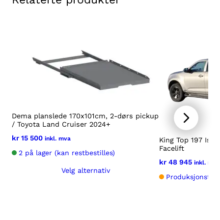
Dema planslede 170x101cm, 2-dørs pickup
/ Toyota Land Cruiser 2024+
kr
15 500
inkl. mva
King Top 197 Isu
Facelift
2 på lager (kan restbestilles)
kr
48 945
inkl. mva
Velg alternativ
Produksjonstid:
Dette
produktet
Vel
har
Dette
flere
produktet