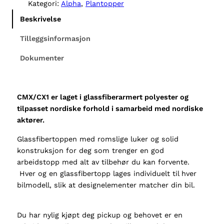
h
Kategori:
Alpha
, 
Plantopper
a
Beskrivelse
C
X
Tilleggsinformasjon
1
Dokumenter
I
s
u
z
CMX/CX1 er laget i glassfiberarmert polyester og
u
tilpasset nordiske forhold i samarbeid med nordiske
D
aktører.
-
Glassfibertoppen med romslige luker og solid
M
konstruksjon for deg som trenger en god
a
arbeidstopp med alt av tilbehør du kan forvente.
x
Hver og en glassfibertopp lages individuelt til hver
E
bilmodell, slik at designelementer matcher din bil.
x
t
e
Du har nylig kjøpt deg pickup og behovet er en
n