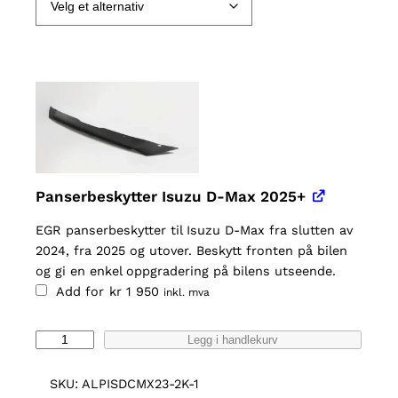
Panserbeskytter Isuzu D-Max 2025+
EGR panserbeskytter til Isuzu D-Max fra slutten av
2024, fra 2025 og utover. Beskytt fronten på bilen
og gi en enkel oppgradering på bilens utseende.
Add for
kr
1 950
inkl. mva
A
Legg i handlekurv
l
p
SKU:
ALPISDCMX23-2K-1