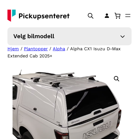
Hopp
til
innhold
Velg bilmodell
Hjem
/
Plantopper
/
Alpha
/ Alpha CX1 Isuzu D-Max
Extended Cab 2025+