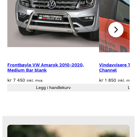
/
4
2
m
m
b
l
a
n
k
Frontbøyle VW Amarok 2010-2020,
Vindavvisere Toyo
Medium Bar blank
Channel
a
n
kr
7 450
kr
1 850
inkl. mva
inkl. mva
t
Legg i handlekurv
Legg
a
l
l