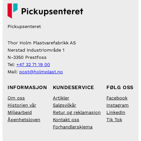
Pickupsenteret
Thor Holm Plastvarefabrikk AS
Nerstad Industriområde 1
N-3350 Prestfoss
Tel:
+47 32 71 19 00
Mail:
post@holmplast.no
INFORMASJON
KUNDESERVICE
FØLG OSS
Om oss
Artikler
Facebook
Historien vår
Salgsvilkår
Instagram
Miljøarbeid
Retur og reklamasjon
LinkedIn
Åpenhetsloven
Kontakt oss
Tik Tok
Forhandlerskjema