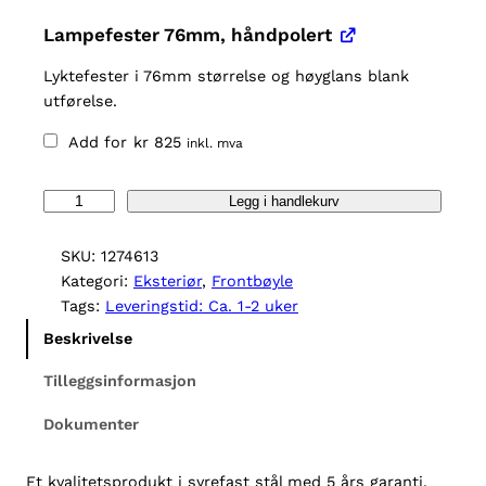
Lampefester 76mm, håndpolert
Lyktefester i 76mm størrelse og høyglans blank
utførelse.
Add for
kr
825
inkl. mva
F
Legg i handlekurv
r
o
SKU:
1274613
n
Kategori:
Eksteriør
, 
Frontbøyle
t
Tags:
Leveringstid: Ca. 1-2 uker
b
Beskrivelse
ø
y
Tilleggsinformasjon
l
Dokumenter
e
N
i
Et kvalitetsprodukt i syrefast stål med 5 års garanti.