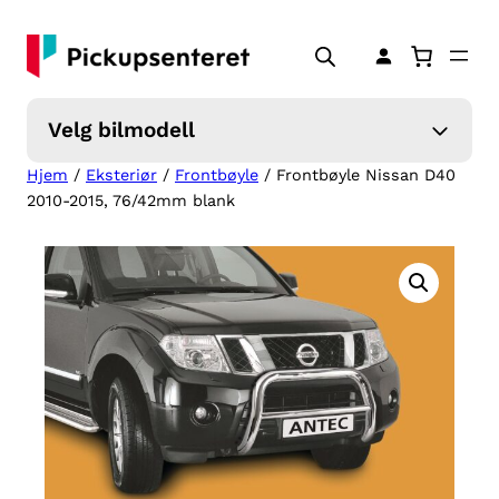
Hopp
til
innhold
Velg bilmodell
Hjem
/
Eksteriør
/
Frontbøyle
/ Frontbøyle Nissan D40
2010-2015, 76/42mm blank