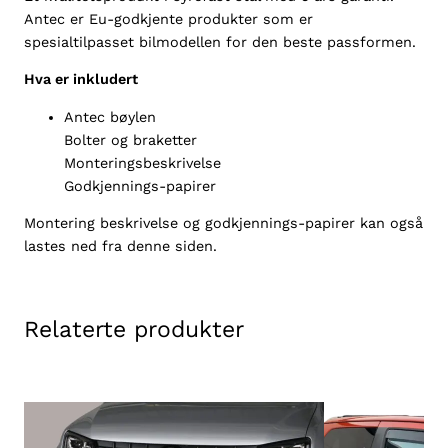
s
Antec er Eu-godkjente produkter som er
s
spesialtilpasset bilmodellen for den beste passformen.
a
Hva er inkludert
n
D
Antec bøylen
4
Bolter og braketter
0
Monteringsbeskrivelse
2
Godkjennings-papirer
0
1
Montering beskrivelse og godkjennings-papirer kan også
0
lastes ned fra denne siden.
-
2
0
Relaterte produkter
1
5
,
7
6