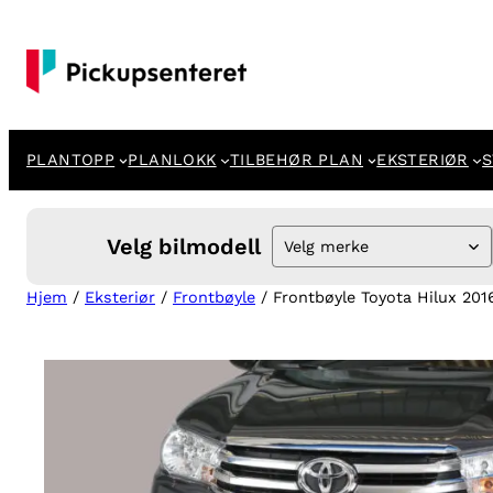
Hopp
til
innhold
PLANTOPP
PLANLOKK
TILBEHØR PLAN
EKSTERIØR
S
Velg bilmodell
Velg merke
Hjem
/
Eksteriør
/
Frontbøyle
/ Frontbøyle Toyota Hilux 201