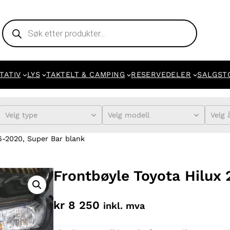
Products
search
TATIV
LYS
TAKTELT & CAMPING
RESERVEDELER
SALGST
Velg type
Velg modell
Velg 
6-2020, Super Bar blank
Frontbøyle Toyota Hilux
kr
8 250
inkl. mva