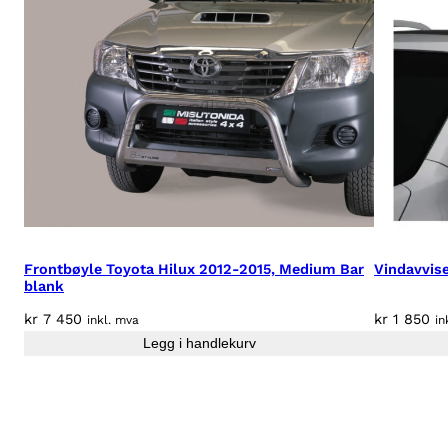
Frontbøyle Toyota Hilux 2012-2015, Medium Bar
Vindavvis
blank
kr
7 450
kr
1 850
inkl. mva
in
Legg i handlekurv