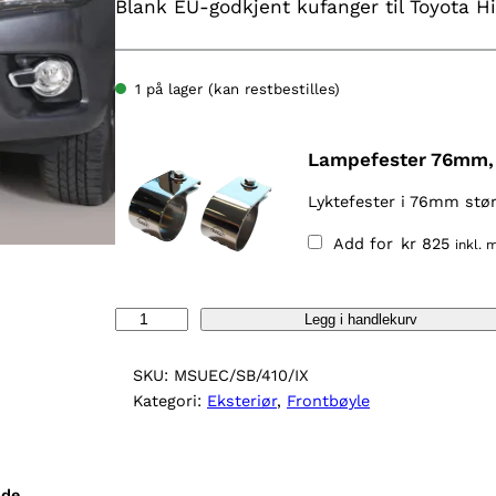
Blank EU-godkjent kufanger til Toyota H
1 på lager (kan restbestilles)
Lampefester 76mm,
Lyktefester i 76mm stør
Add for
kr
825
inkl. 
F
Legg i handlekurv
r
o
SKU:
MSUEC/SB/410/IX
n
Kategori:
Eksteriør
, 
Frontbøyle
t
b
ø
ude.