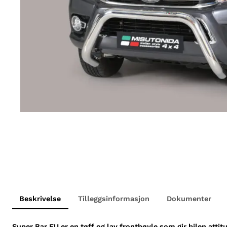
Beskrivelse
Tilleggsinformasjon
Dokumenter
Super Bar EU er en tøff og lav frontbøyle som gir bilen attit