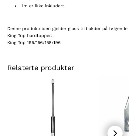
6
Lim er ikke inkludert.
/
1
5
Denne produktsiden gjelder glass til bakdør på følgende
8
King Top hardtopper:
/
King Top 195/156/158/196
1
9
5
Relaterte produkter
/
1
9
6
a
n
t
a
l
l