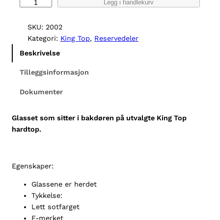
G
Legg i handlekurv
l
a
SKU:
2002
s
Kategori:
King Top
, 
Reservedeler
s
Beskrivelse
b
a
Tilleggsinformasjon
k
Dokumenter
d
ø
r
Glasset som sitter i bakdøren på utvalgte King Top
K
hardtop.
i
n
g
Egenskaper:
T
o
Glassene er herdet
p
Tykkelse:
1
Lett sotfarget
5
E-merket