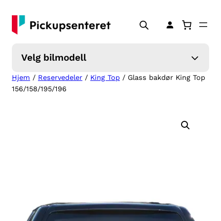
Hopp
til
innhold
Velg bilmodell
Hjem
/
Reservedeler
/
King Top
/ Glass bakdør King Top
156/158/195/196