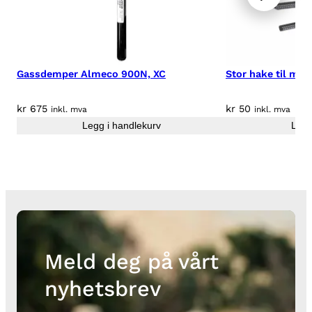
Gassdemper Almeco 900N, XC
Stor hake til mid
kr
675
kr
50
inkl. mva
inkl. mva
Legg i handlekurv
Legg
Meld deg på vårt
nyhetsbrev