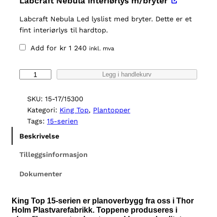
Labcraft Nebula Interiørlys m/bryter
Labcraft Nebula Led lyslist med bryter. Dette er et
fint interiørlys til hardtop.
Add for
kr
1 240
inkl. mva
K
Legg i handlekurv
i
n
SKU:
15-17/15300
g
Kategori:
King Top
, 
Plantopper
T
Tags:
15-serien
o
Beskrivelse
p
1
Tilleggsinformasjon
5
Dokumenter
6
N
i
King Top 15-serien er planoverbygg fra oss i Thor
s
Holm Plastvarefabrikk. Toppene produseres i