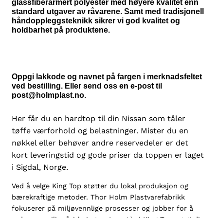
glassfiberarmert polyester med høyere kvalitet enn
s
standard utgaver av råvarene. Samt med tradisjonell
a
håndoppleggsteknikk sikrer vi god kvalitet og
n
holdbarhet på produktene.
D
4
0
D
Oppgi lakkode og navnet på fargen i merknadsfeltet
C
ved bestilling. Eller send oss en e-post til
2
post@holmplast.no.
0
0
Her får du en hardtop til din Nissan som tåler
6
tøffe værforhold og belastninger. Mister du en
-
nøkkel eller behøver andre reservedeler er det
2
kort leveringstid og gode priser da toppen er laget
0
i Sigdal, Norge.
1
5
Ved å velge King Top støtter du lokal produksjon og
a
bærekraftige metoder. Thor Holm Plastvarefabrikk
n
fokuserer på miljøvennlige prosesser og jobber for å
t