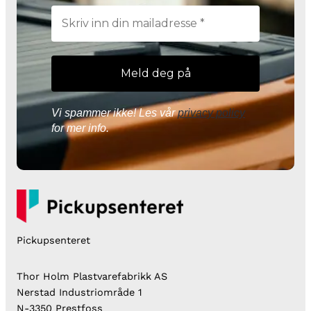
Vi spammer ikke! Les vår
privacy policy
for mer info.
Pickupsenteret
Thor Holm Plastvarefabrikk AS
Nerstad Industriområde 1
N-3350 Prestfoss