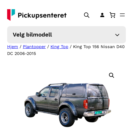
Hopp
til
innhold
Velg bilmodell
Hjem
/
Plantopper
/
King Top
/ King Top 156 Nissan D40
DC 2006-2015