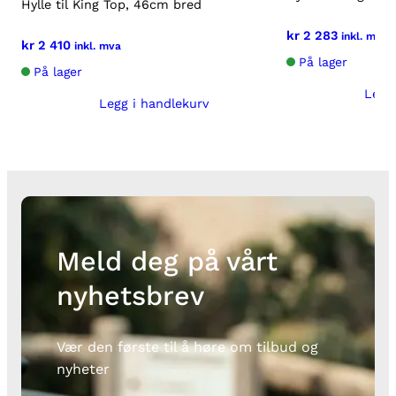
Hylle til King Top, 46cm bred
kr
2 283
inkl. mva
kr
2 410
inkl. mva
På lager
På lager
Legg
Legg i handlekurv
Meld deg på vårt
nyhetsbrev
Vær den første til å høre om tilbud og
nyheter