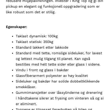
redusere miljøpåvirkningen. Investèr i King Top og gi din
a
pickup en elegant og funksjonell oppgradering som er
l
like robust som det er stilig.
l
Egenskaper:
Taklast dynamisk: 100kg
Taklast statisk: 350kg
Standard lakkert etter lakkode
Standard med tette, romslige sideluker, for lavest
og lettest mulig tilgang til planet. Kan også
bestilles med helt tette sider eller glass i sidene.
Vindu i front og glass i bakdør
Glassfiberarmert polyester av høy kvalitet
Sideluker og bakdør har solide dobbeltklikkende
smekklåser.
Gummimansjetter over låssylinderne og drenering
i håndtakene sikrer at frysing om vinteren så og si
er eliminert.
Toppene er tilpasset førerhytten på bilen og