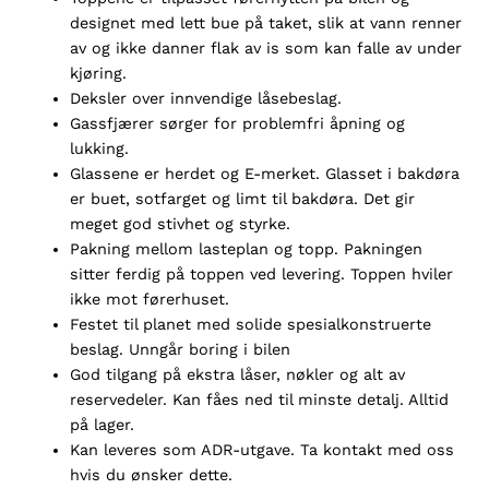
designet med lett bue på taket, slik at vann renner
av og ikke danner flak av is som kan falle av under
kjøring.
Deksler over innvendige låsebeslag.
Gassfjærer sørger for problemfri åpning og
lukking.
G
lassene er herdet og E-merket. Glasset i bakdøra
er buet, sotfarget og limt til bakdøra. Det gir
meget god stivhet og styrke.
P
akn
in
g mellom lasteplan og topp. Pakningen
sitter ferdig på toppen ved levering. Toppen hviler
ikke mot førerhuset.
Festet til planet med solide spesialkonstruerte
beslag. Unngår boring i bilen
God tilgang på ekstra låser, nøkler og alt av
reservedeler. Kan fåes ned til minste detalj. Alltid
på lager.
Kan leveres som ADR-utgave. Ta kontakt
med oss
hvis du ønsker dette.