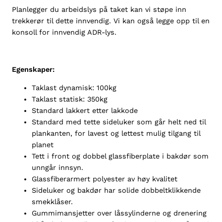
b
Planlegger du arbeidslys på taket kan vi støpe inn
2
trekkerør til dette innvendig. Vi kan også legge opp til en
0
konsoll for innvendig ADR-lys.
1
2
-
Egenskaper:
2
0
Taklast dynamisk: 100kg
2
Taklast statisk: 350kg
2
Standard lakkert etter lakkode
,
Standard med tette sideluker som går helt ned til
A
plankanten, for lavest og lettest mulig tilgang til
D
planet
R
Tett i front og dobbel glassfiberplate i bakdør som
-
unngår innsyn.
u
Glassfiberarmert polyester av høy kvalitet
t
Sideluker og bakdør har solide dobbeltklikkende
g
smekklåser.
a
Gummimansjetter over låssylinderne og drenering
v