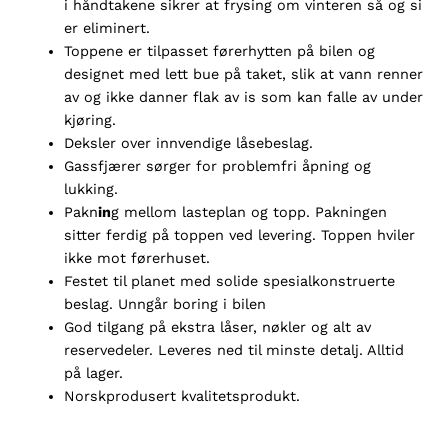
i håndtakene sikrer at frysing om vinteren så og si
e
er eliminert.
a
Toppene er tilpasset førerhytten på bilen og
n
designet med lett bue på taket, slik at vann renner
t
av og ikke danner flak av is som kan falle av under
a
kjøring.
l
Deksler over innvendige låsebeslag.
l
Gassfjærer sørger for problemfri åpning og
lukking.
P
akn
in
g mellom lasteplan og topp. Pakningen
sitter ferdig på toppen ved levering. Toppen hviler
ikke mot førerhuset.
Festet til planet med solide spesialkonstruerte
beslag. Unngår boring i bilen
God tilgang på ekstra låser, nøkler og alt av
reservedeler. Leveres ned til minste detalj. Alltid
på lager.
Norskprodusert kvalitetsprodukt.