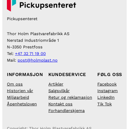
Pickupsenteret
Thor Holm Plastvarefabrikk AS
Nerstad Industriområde 1
N-3350 Prestfoss
Tel:
+47 32 71 19 00
Mail:
post@holmplast.no
INFORMASJON
KUNDESERVICE
FØLG OSS
Om oss
Artikler
Facebook
Historien vår
Salgsvilkår
Instagram
Miljøarbeid
Retur og reklamasjon
LinkedIn
Åpenhetsloven
Kontakt oss
Tik Tok
Forhandlerskjema
Copyright: Thor Holm Plastvarefabrikk AS.