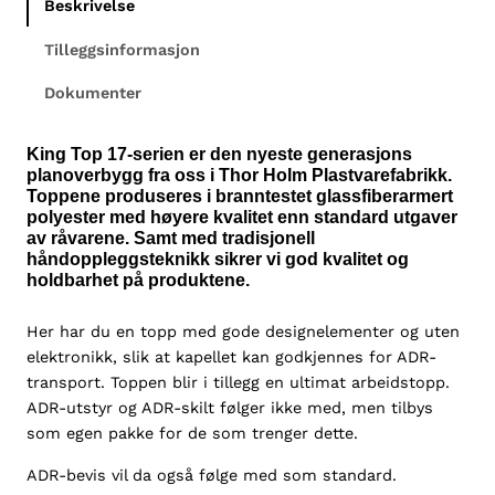
Beskrivelse
p
1
Tilleggsinformasjon
8
Dokumenter
9
F
o
King Top 17-serien er den nyeste generasjons
r
planoverbygg fra oss i Thor Holm Plastvarefabrikk.
Toppene produseres i branntestet glassfiberarmert
d
polyester med høyere kvalitet enn standard utgaver
R
av råvarene. Samt med tradisjonell
a
håndoppleggsteknikk sikrer vi god kvalitet og
n
holdbarhet på produktene.
g
e
Her har du en topp med gode designelementer og uten
r
elektronikk, slik at kapellet kan godkjennes for ADR-
R
transport. Toppen blir i tillegg en ultimat arbeidstopp.
a
ADR-utstyr og ADR-skilt følger ikke med, men tilbys
p
som egen pakke for de som trenger dette.
C
a
ADR-bevis vil da også følge med som standard.