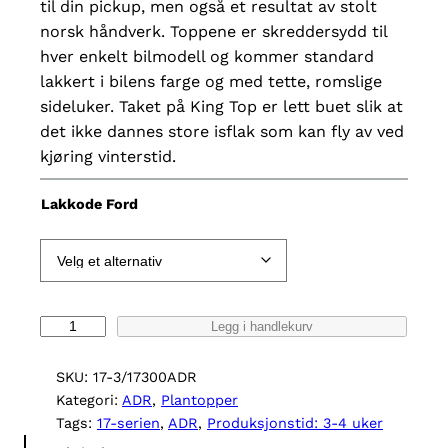
til din pickup, men også et resultat av stolt
norsk håndverk. Toppene er skreddersydd til
hver enkelt bilmodell og kommer standard
lakkert i bilens farge og med tette, romslige
sideluker. Taket på King Top er lett buet slik at
det ikke dannes store isflak som kan fly av ved
kjøring vinterstid.
Lakkode Ford
K
Legg i handlekurv
i
n
SKU:
17-3/17300ADR
g
Kategori:
ADR
, 
Plantopper
T
Tags:
17-serien
, 
ADR
, 
Produksjonstid: 3-4 uker
o