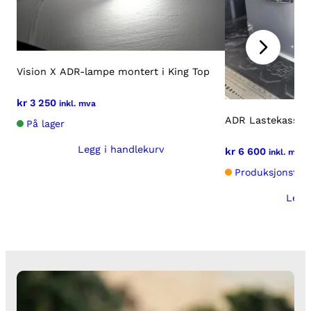
Vision X ADR-lampe montert i King Top
kr
3 250
inkl. mva
ADR Lastekasse
På lager
Legg i handlekurv
kr
6 600
inkl. mva
Produksjonstid:
Legg