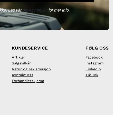
kke! Les vår
privacy policy
for mer info.
KUNDESERVICE
FØLG OSS
Artikler
Facebook
Salgsvilkår
Instagram
Retur og reklamasjon
LinkedIn
Kontakt oss
Tik Tok
Forhandlerskjema