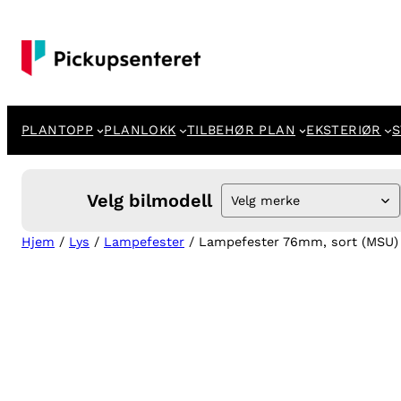
Hopp
til
innhold
PLANTOPP
PLANLOKK
TILBEHØR PLAN
EKSTERIØR
S
Velg bilmodell
Velg merke
Hjem
/
Lys
/
Lampefester
/ Lampefester 76mm, sort (MSU)