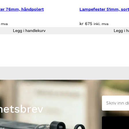
er 76mm, håndpolert
Lampefester 51mm, sor
kr
675
. mva
inkl. mva
Legg i handlekurv
Legg i h
hetsbrev
er