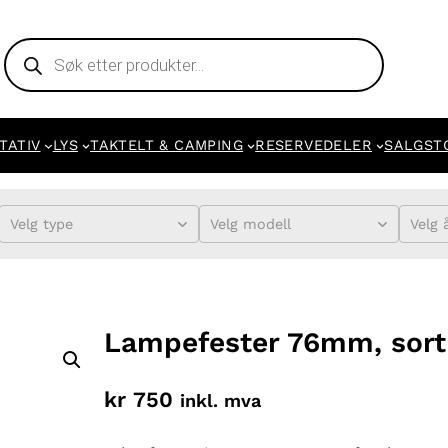
Products
search
TATIV
LYS
TAKTELT & CAMPING
RESERVEDELER
SALGST
Velg type
Velg modell
Velg 
Lampefester 76mm, sort
kr
750
inkl. mva