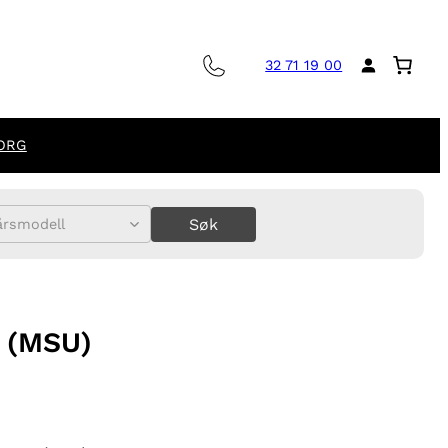
32 71 19 00
ORG
Søk
årsmodell
 (MSU)