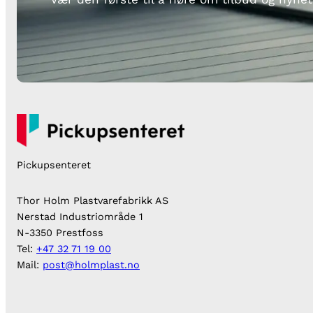
Pickupsenteret
Thor Holm Plastvarefabrikk AS
Nerstad Industriområde 1
N-3350 Prestfoss
Tel:
+47 32 71 19 00
Mail:
post@holmplast.no