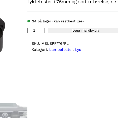
Lyktefester i 76mm og sort utførelse, se
24 på lager (kan restbestilles)
L
Legg i handlekurv
a
m
SKU:
MSUSPF/76/PL
p
Kategori:
Lampefester
, 
Lys
e
f
e
s
t
e
r
7
6
m
m