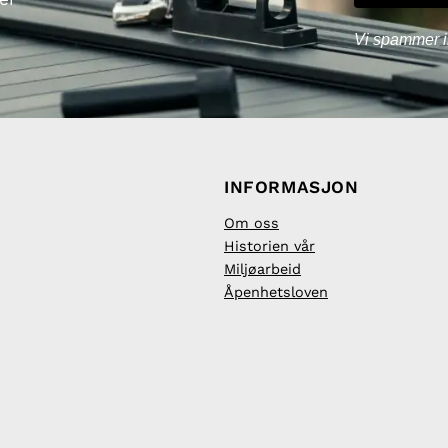
Vi spammer i
INFORMASJON
Om oss
Historien vår
Miljøarbeid
Åpenhetsloven