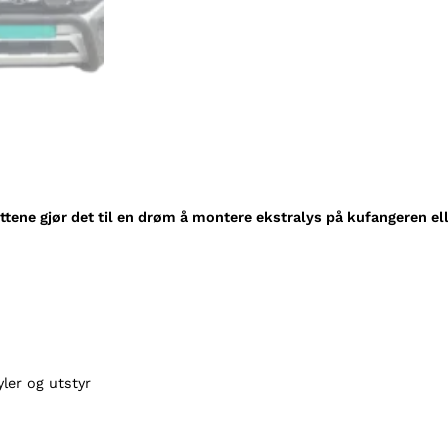
,
s
o
r
t
(
M
S
U
akettene gjør det til en drøm å montere ekstralys på kufangeren e
)
a
n
t
a
l
l
ler og utstyr