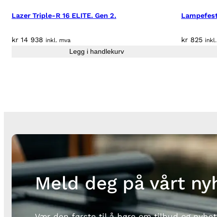
Lazer Triple-R 16 ELITE. Gen 2.
Lampefest
kr
14 938
kr
825
inkl. mva
inkl
Legg i handlekurv
Meld deg på vårt ny
Vær den første til å høre om tilbud og nyhet