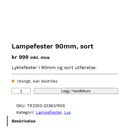
Lampefester 90mm, sort
kr
999
inkl. mva
Lyktefester i 90mm og sort utførelse.
Utsolgt, kan bestilles
L
Legg i handlekurv
a
m
SKU:
TR2253-22363/90S
p
Kategori:
Lampefester
, 
Lys
e
Beskrivelse
f