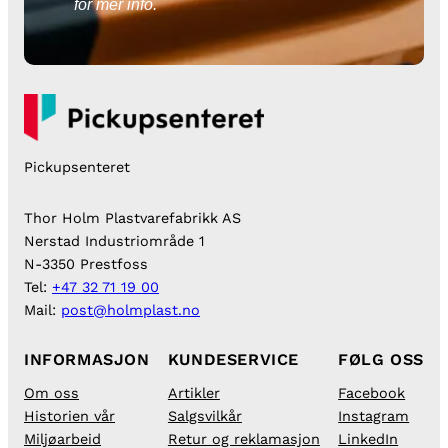
for mer info.
Pickupsenteret
Thor Holm Plastvarefabrikk AS
Nerstad Industriområde 1
N-3350 Prestfoss
Tel:
+47 32 71 19 00
Mail:
post@holmplast.no
INFORMASJON
KUNDESERVICE
FØLG OSS
Om oss
Artikler
Facebook
Historien vår
Salgsvilkår
Instagram
Miljøarbeid
Retur og reklamasjon
LinkedIn