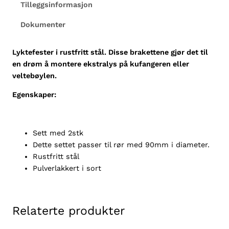
e
Tilleggsinformasjon
s
Dokumenter
t
e
r
Lyktefester i rustfritt stål. Disse brakettene gjør det til
9
en drøm å montere ekstralys på kufangeren eller
0
veltebøylen.
m
Egenskaper:
m
,
s
o
Sett med 2stk
r
Dette settet passer til rør med 90mm i diameter.
t
Rustfritt stål
a
Pulverlakkert i sort
n
t
a
Relaterte produkter
l
l