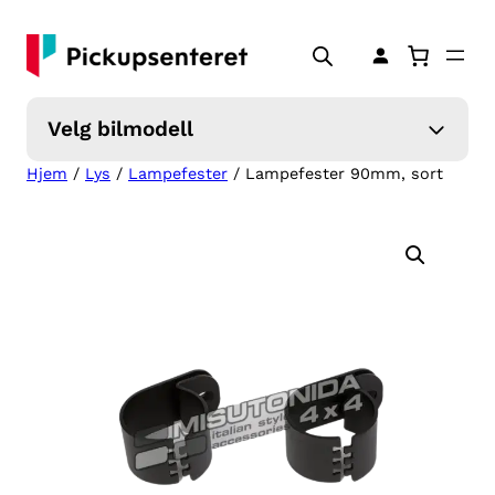
Hopp
til
innhold
Velg bilmodell
Hjem
/
Lys
/
Lampefester
/ Lampefester 90mm, sort