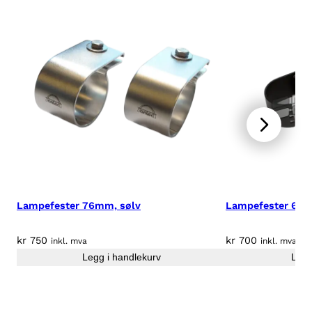
Lampefester 76mm, sølv
Lampefester 63m
kr
750
kr
700
inkl. mva
inkl. mva
Legg i handlekurv
Legg