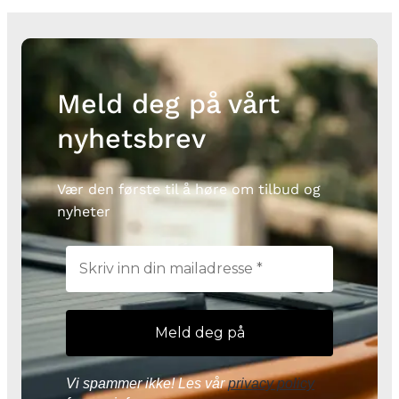
Meld deg på vårt
nyhetsbrev
Vær den første til å høre om tilbud og
nyheter
Vi spammer ikke! Les vår
privacy policy