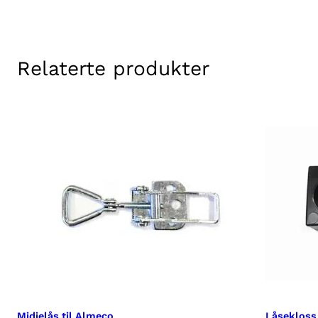
Relaterte produkter
Midjelås til Almeco
Låsekloss