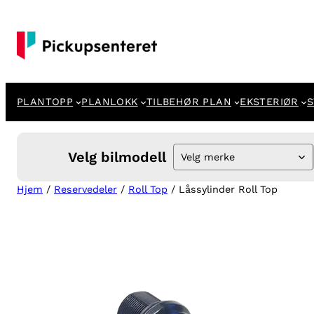
Hopp
til
innhold
PLANTOPP
PLANLOKK
TILBEHØR PLAN
EKSTERIØR
S
Velg bilmodell
Velg merke
Hjem
/
Reservedeler
/
Roll Top
/ Låssylinder Roll Top