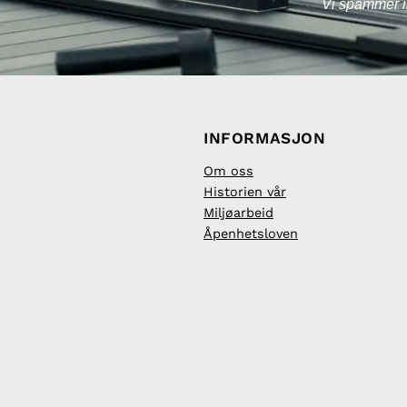
Vi spammer i
INFORMASJON
Om oss
Historien vår
Miljøarbeid
Åpenhetsloven