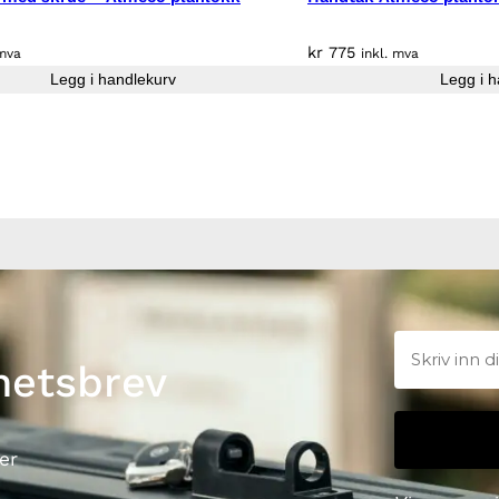
kr
775
 mva
inkl. mva
Legg i handlekurv
Legg i h
hetsbrev
er