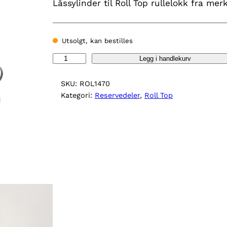
Låssylinder til Roll Top rullelokk fra me
Utsolgt, kan bestilles
L
Legg i handlekurv
å
s
SKU:
ROL1470
s
Kategori:
Reservedeler
, 
Roll Top
y
l
i
n
d
e
r
R
o
l
l