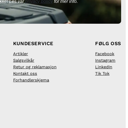
kke! Les vår
privacy policy
for mer info.
KUNDESERVICE
FØLG OSS
Artikler
Facebook
Salgsvilkår
Instagram
Retur og reklamasjon
LinkedIn
Kontakt oss
Tik Tok
Forhandlerskjema