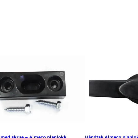
 med skrue – Almeco planlokk
Håndtak Almeco planlokk