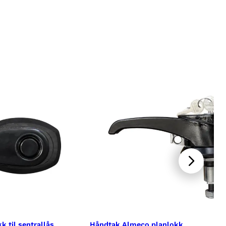
 til sentrallås
Håndtak Almeco planlokk