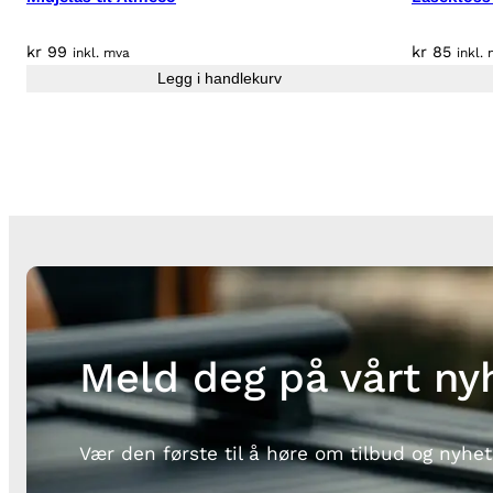
kr
99
kr
85
inkl. mva
inkl.
Legg i handlekurv
Meld deg på vårt ny
Vær den første til å høre om tilbud og nyhet