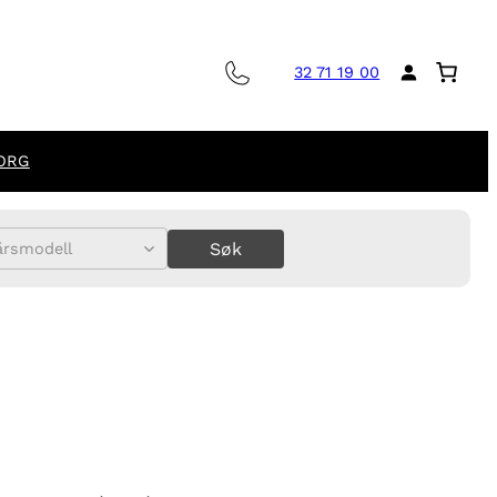
32 71 19 00
ORG
Søk
årsmodell