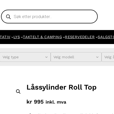
Products
search
TATIV
LYS
TAKTELT & CAMPING
RESERVEDELER
SALGST
Velg type
Velg modell
Velg 
Låssylinder Roll Top
kr
995
inkl. mva