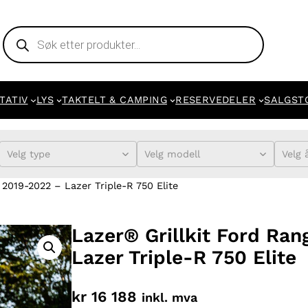
Products
search
TATIV
LYS
TAKTELT & CAMPING
RESERVEDELER
SALGST
Velg type
Velg modell
Velg 
 2019-2022 – Lazer Triple-R 750 Elite
Lazer® Grillkit Ford Ran
Lazer Triple-R 750 Elite
kr
16 188
inkl. mva