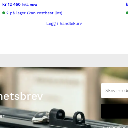
p
kr
12 450
k
inkl. mva
l
2 på lager (kan restbestilles)
e
-
Legg i handlekurv
R
7
5
0
E
l
i
t
e
a
hetsbrev
n
t
a
l
er
l
Vi spammer i