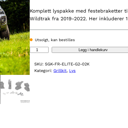
Komplett lyspakke med festebraketter til 
Wildtrak fra 2019-2022. Her inkluderer 1
Utsolgt, kan bestilles
L
Legg i handlekurv
a
z
SKU:
SGK-FR-ELITE-G2-02K
e
Kategori:
Grillkit
, 
Lys
r
®
G
r
i
l
l
k