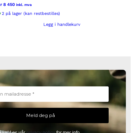
r
8 450
inkl. mva
2 på lager (kan restbestilles)
Legg i handlekurv
kke! Les vår
privacy policy
for mer info.