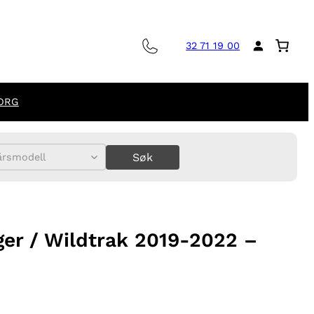
32 71 19 00
ORG
Søk
årsmodell
ger / Wildtrak 2019-2022 –