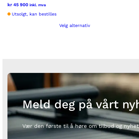
kr
45 900
inkl. mva
Utsolgt, kan bestilles
Velg alternativ
Dette
produktet
har
flere
varianter.
Alternativene
kan
velges
på
produktsiden
Meld deg på vårt ny
Vær den første til å høre om tilbud og nyhet