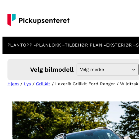
Hopp
til
innhold
PLANTOPP
PLANLOKK
TILBEHØR PLAN
EKSTERIØR
S
Velg bilmodell
Velg merke
Hjem
/
Lys
/
Grillkit
/ Lazer® Grillkit Ford Ranger / Wildtrak