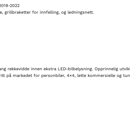
i
 2019-2022
t
rillbraketter for innfelling, og ledningsnett.
F
o
r
d
R
a
n
g
e
lang rekkevidde innen ekstra LED-bilbelysning. Opprinnelig utvi
r
oritt på markedet for personbiler, 4×4, lette kommersielle og tung
/
W
i
l
d
t
r
a