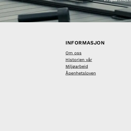
INFORMASJON
Om oss
Historien vår
Miljøarbeid
Åpenhetsloven