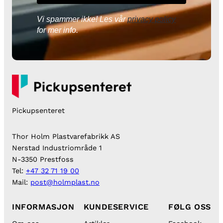
a
Vi spammer ikke! Les vår
privacy policy
n
for mer info.
t
a
l
l
Pickupsenteret
Thor Holm Plastvarefabrikk AS
Nerstad Industriområde 1
N-3350 Prestfoss
Tel:
+47 32 71 19 00
Mail:
post@holmplast.no
INFORMASJON
KUNDESERVICE
FØLG OSS