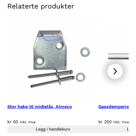
Relaterte produkter
u
n
t
a
i
n
T
o
p
R
o
l
l
t
i
Stor hake til midjelås, Almeco
Gassdemperrør 
l
M
kr
50
kr
250
inkl. mva
inkl. mva
i
Legg i handlekurv
Legg
t