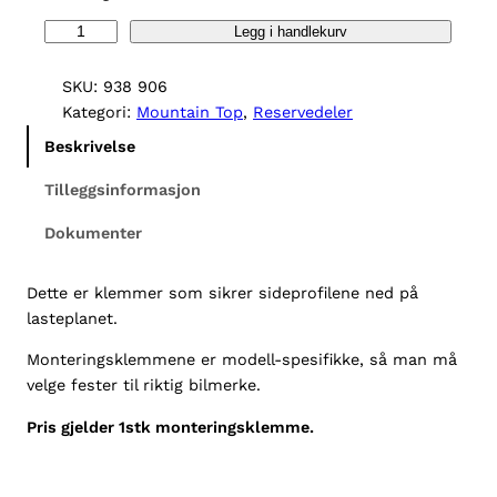
M
Legg i handlekurv
o
n
SKU:
938 906
t
Kategori:
Mountain Top
, 
Reservedeler
e
Beskrivelse
r
i
Tilleggsinformasjon
n
Dokumenter
g
s
k
Dette er klemmer som sikrer sideprofilene ned på
l
lasteplanet.
e
Monteringsklemmene er modell-spesifikke, så man må
m
velge fester til riktig bilmerke.
m
e
Pris gjelder 1stk monteringsklemme.
,
M
o