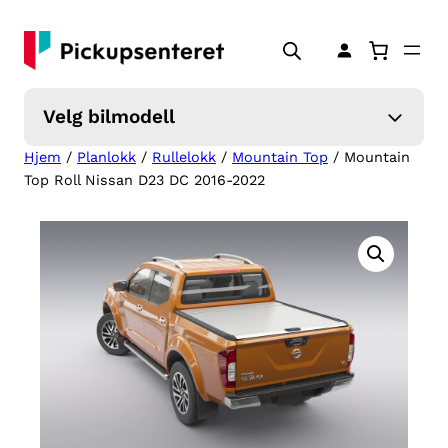
Hopp
til
innhold
Velg bilmodell
Hjem
/
Planlokk
/
Rullelokk
/
Mountain Top
/ Mountain
Top Roll Nissan D23 DC 2016-2022