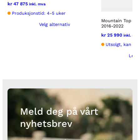
kr
47 875
inkl. mva
Produksjonstid: 4-5 uker
Mountain Top Sty
Velg alternativ
2016-2022
Dette
kr
25 990
inkl. mva
produktet
Utsolgt, kan bes
har
flere
Legg
varianter.
Alternativene
kan
velges
på
produktsiden
Meld deg på vårt
nyhetsbrev