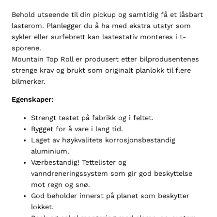
l
Behold utseende til din pickup og samtidig få et låsbart
l
lasterom. Planlegger du å ha med ekstra utstyr som
N
sykler eller surfebrett kan lastestativ monteres i t-
i
sporene.
s
Mountain Top Roll er produsert etter bilprodusentenes
s
strenge krav og brukt som originalt planlokk til flere
a
bilmerker.
n
D
Egenskaper:
2
3
Strengt testet på fabrikk og i feltet.
D
Bygget for å vare i lang tid.
C
Laget av høykvalitets korrosjonsbestandig
2
aluminium.
0
Værbestandig! Tettelister og
1
vanndreneringssystem som gir god beskyttelse
6
mot regn og snø.
-
God beholder innerst på planet som beskytter
2
lokket.
0