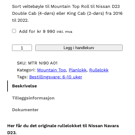
Sort veltebøyle til Mountain Top Roll til Nissan D23
Double Cab (4-dørs) eller King Cab (2-dørs) fra 2016
til 2022.
Add for
kr
9 990
inkl. mva
M
Legg i handlekurv
o
u
SKU:
MTR NI90 A01
n
Kategori:
Mountain Top
, 
Planlokk
, 
Rullelokk
t
Tags:
Bestillingsvare: 6-10 uker
a
Beskrivelse
i
n
Tilleggsinformasjon
T
Dokumenter
o
p
R
Her får du det originale rullelokket til Nissan Navara
o
D23.