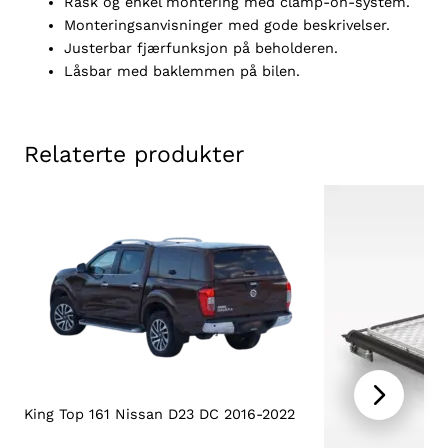
Rask og enkel montering med clamp-on-system.
2
Monteringsanvisninger med gode beskrivelser.
2
Justerbar fjærfunksjon på beholderen.
a
Låsbar med baklemmen på bilen.
n
t
a
Relaterte produkter
l
l
King Top 161 Nissan D23 DC 2016-2022