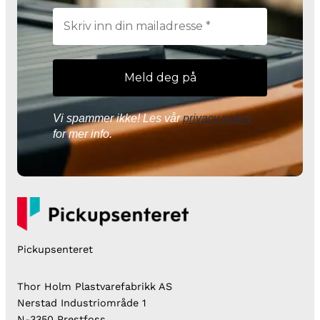
Vi spammer ikke! Les vår
privacy policy
for mer info.
Pickupsenteret
Thor Holm Plastvarefabrikk AS
Nerstad Industriområde 1
N-3350 Prestfoss