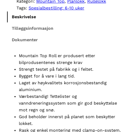
Kategori:
Mountain Top
, 
Planlokk
, 
Rullelokk
g
r
t
p
i
Tags:
Spesialbestilling: 6-10 uker
r
s
a
i
e
Beskrivelse
s
r
i
v
:
n
a
k
Tilleggsinformasjon
r
r
T
:
Dokumenter
o
k
2
r
8
p
4
2
0
R
Mountain Top Roll er produsert etter
9
,
o
9
5
bilprodusentenes strenge krav
0
0
l
.
.
Strengt testet på fabrikk og i feltet.
l
Bygget for å vare i lang tid.
V
Laget av høykvalitets korrosjonsbestandig
o
aluminium.
l
Værbestandig! Tettelister og
k
vanndreneringssystem som gir god beskyttelse
s
mot regn og snø.
w
God beholder innerst på planet som beskytter
a
lokket.
g
Rask og enkel montering med clamp-on-system.