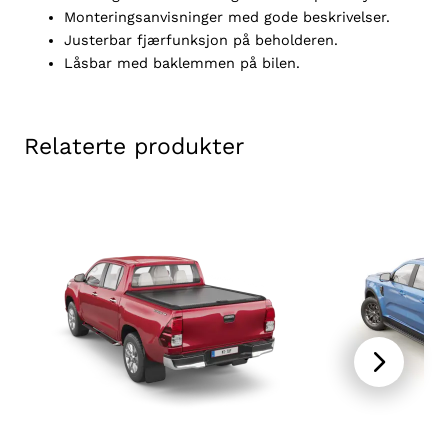
e
Monteringsanvisninger med gode beskrivelser.
n
Justerbar fjærfunksjon på beholderen.
A
Låsbar med baklemmen på bilen.
m
a
r
Relaterte produkter
o
k
C
a
n
y
o
n
D
C
2
0
1
0