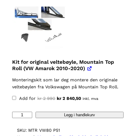
Kit for original veltebøyle, Mountain Top
Roll (VW Amarok 2010-2020)
Monteringskit som lar deg montere den originale
veltebøylen fra Volkswagen på Mountain Top Roll.
O
N
Add for
kr
2 990
kr
2 840,50
inkl. mva
p
å
p
v
r
æ
i
r
M
Legg i handlekurv
n
e
o
n
n
e
d
u
SKU:
MTR VW80 P51
l
e
i
p
n