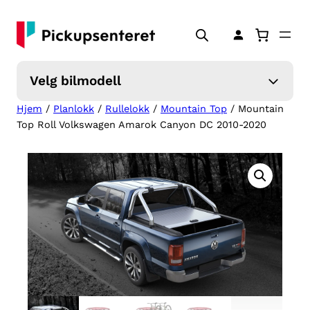
Hopp
til
innhold
Velg bilmodell
Hjem
/
Planlokk
/
Rullelokk
/
Mountain Top
/ Mountain
Top Roll Volkswagen Amarok Canyon DC 2010-2020