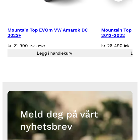
l
t
e
b
Mountain Top EVOm VW Amarok DC
Mountain Top Rol
ø
2023+
2012-2022
y
kr
21 990
kr
26 490
inkl. mva
inkl. mv
l
Legg i handlekurv
Legg
e
a
n
t
a
l
l
Meld deg på vårt
nyhetsbrev