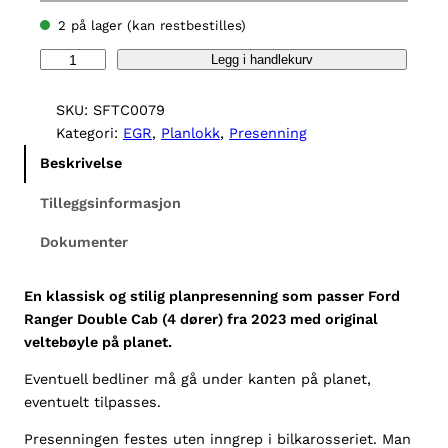
2 på lager (kan restbestilles)
E
Legg i handlekurv
G
R
SKU:
SFTC0079
p
Kategori:
EGR
, 
Planlokk
, 
Presenning
r
Beskrivelse
e
s
Tilleggsinformasjon
e
Dokumenter
n
n
i
En klassisk og stilig planpresenning som passer Ford
n
Ranger Double Cab (4 dører) fra 2023 med original
g
veltebøyle på planet.
F
Eventuell bedliner må gå under kanten på planet,
o
eventuelt tilpasses.
r
d
Presenningen festes uten inngrep i bilkarosseriet. Man