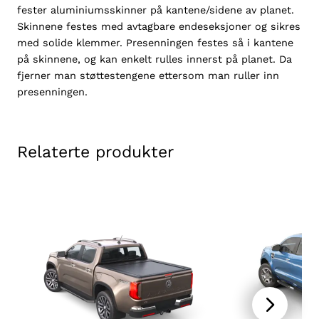
R
fester aluminiumsskinner på kantene/sidene av planet.
a
Skinnene festes med avtagbare endeseksjoner og sikres
n
med solide klemmer. Presenningen festes så i kantene
g
på skinnene, og kan enkelt rulles innerst på planet. Da
e
fjerner man støttestengene ettersom man ruller inn
r
presenningen.
D
C
2
Relaterte produkter
0
2
3
+
m
e
d
O
E
v
e