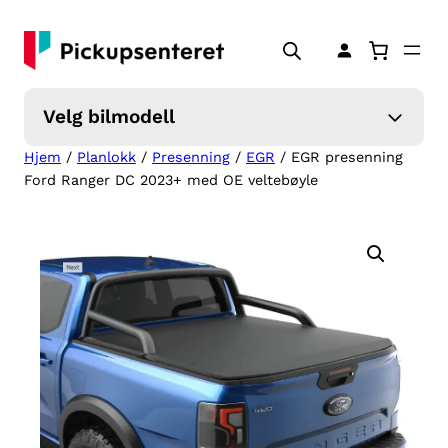
Hopp
til
innhold
Velg bilmodell
Hjem
/
Planlokk
/
Presenning
/
EGR
/ EGR presenning
Ford Ranger DC 2023+ med OE veltebøyle