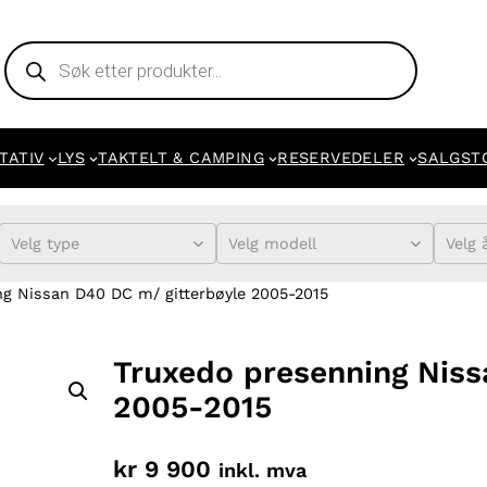
Products
search
TATIV
LYS
TAKTELT & CAMPING
RESERVEDELER
SALGST
Velg type
Velg modell
Velg 
g Nissan D40 DC m/ gitterbøyle 2005-2015
Truxedo presenning Niss
2005-2015
kr
9 900
inkl. mva