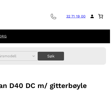
32 71 19 00
ORG
Søk
årsmodell
an D40 DC m/ gitterbøyle