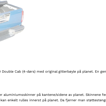
n
n
i
n
g
N
i
s
s
a
n
D
4
0
 Double Cab (4-dørs) med original gitterbøyle på planet. En ge
D
C
m
/
ster aluminiumsskinner på kantene/sidene av planet. Skinnene f
g
kan enkelt rulles innerst på planet. Da fjerner man støttesten
i