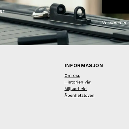
er
Vi spammer i
INFORMASJON
Om oss
Historien vår
Miljøarbeid
Åpenhetsloven