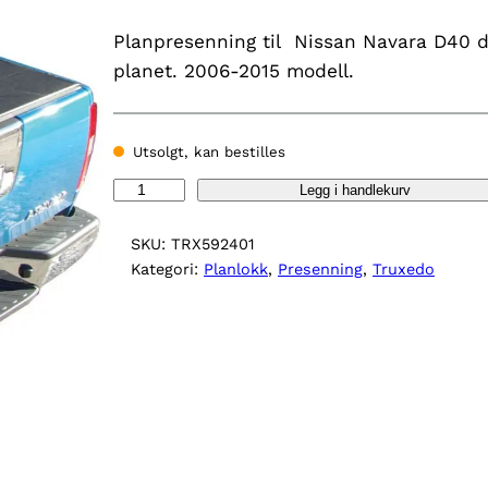
Planpresenning til Nissan Navara D40 do
planet. 2006-2015 modell.
Utsolgt, kan bestilles
T
Legg i handlekurv
r
u
SKU:
TRX592401
x
Kategori:
Planlokk
, 
Presenning
, 
Truxedo
e
d
o
p
r
e
s
e