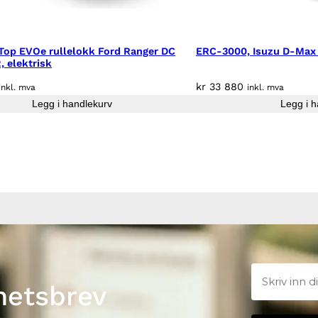
n
t
a
l
Top EVOe rullelokk Ford Ranger DC
ERC-3000, Isuzu D-Max 
 elektrisk
l
kr
33 880
inkl. mva
inkl. mva
Legg i handlekurv
Legg i h
hetsbrev