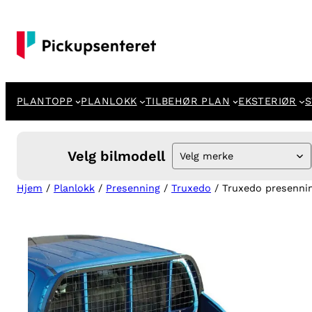
Hopp
til
innhold
PLANTOPP
PLANLOKK
TILBEHØR PLAN
EKSTERIØR
S
Velg bilmodell
Velg merke
Hjem
/
Planlokk
/
Presenning
/
Truxedo
/ Truxedo presennin