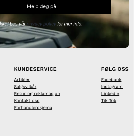
kke! Les vår
privacy policy
for mer info.
KUNDESERVICE
FØLG OSS
Artikler
Facebook
Salgsvilkår
Instagram
Retur og reklamasjon
LinkedIn
Kontakt oss
Tik Tok
Forhandlerskjema