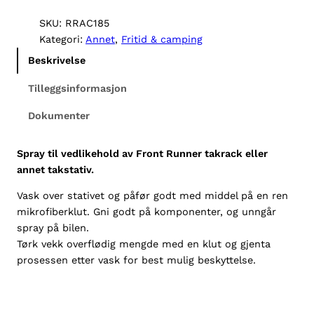
a
c
SKU:
RRAC185
k
Kategori:
Annet
, 
Fritid & camping
C
Beskrivelse
a
r
Tilleggsinformasjon
e
Dokumenter
S
p
r
Spray til vedlikehold av Front Runner takrack eller
a
annet takstativ.
y
Vask over stativet og påfør godt med middel på en ren
5
mikrofiberklut. Gni godt på komponenter, og unngår
0
spray på bilen.
m
Tørk vekk overflødig mengde med en klut og gjenta
l
prosessen etter vask for best mulig beskyttelse.
a
n
t
a