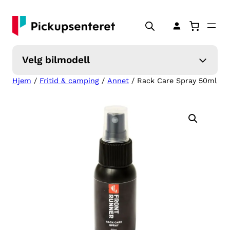
Hopp
til
innhold
Velg bilmodell
Hjem
/
Fritid & camping
/
Annet
/ Rack Care Spray 50ml