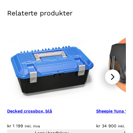
l
Relaterte produkter
l
Decked crossbox, blå
Sheepie Yuna 160 
kr
1 199
kr
34 900
inkl. mva
inkl. mv