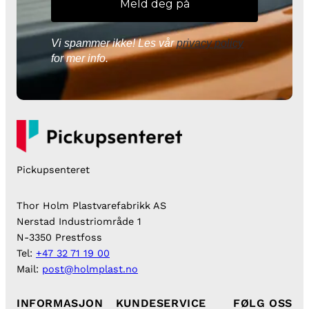
Vi spammer ikke! Les vår
privacy policy
for mer info.
Pickupsenteret
Thor Holm Plastvarefabrikk AS
Nerstad Industriområde 1
N-3350 Prestfoss
Tel:
+47 32 71 19 00
Mail:
post@holmplast.no
INFORMASJON
KUNDESERVICE
FØLG OSS