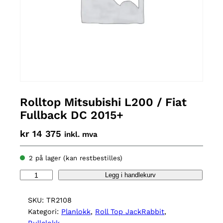
Rolltop Mitsubishi L200 / Fiat
Fullback DC 2015+
kr
14 375
inkl. mva
2 på lager (kan restbestilles)
R
Legg i handlekurv
o
l
SKU:
TR2108
l
Kategori:
Planlokk
, 
Roll Top JackRabbit
, 
t