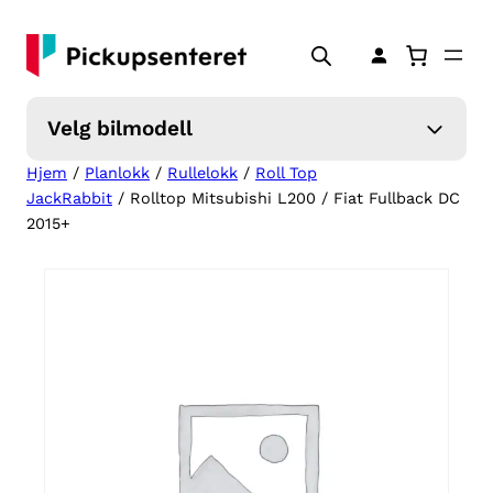
Hopp
til
innhold
Velg bilmodell
Hjem
/
Planlokk
/
Rullelokk
/
Roll Top
JackRabbit
/ Rolltop Mitsubishi L200 / Fiat Fullback DC
2015+