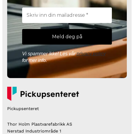
a
l
l
Vi spammer ikke! Les vår
privacy policy
for mer info.
Pickupsenteret
Thor Holm Plastvarefabrikk AS
Nerstad Industriområde 1