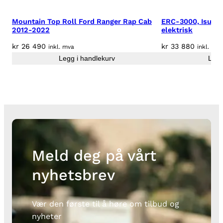
a
t
Mountain Top Roll Ford Ranger Rap Cab
ERC-3000, Isuzu
F
2012-2022
elektrisk
u
kr
26 490
kr
33 880
inkl. mva
inkl. mva
l
Legg i handlekurv
Legg
l
b
a
c
k
D
C
2
Meld deg på vårt
0
1
nyhetsbrev
5
+
a
Vær den første til å høre om tilbud og
n
nyheter
t