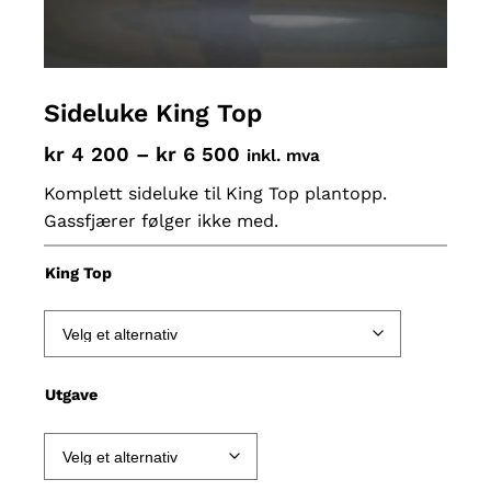
Sideluke King Top
P
kr
4 200
–
kr
6 500
inkl. mva
r
Komplett sideluke til King Top plantopp.
i
Gassfjærer følger ikke med.
s
King Top
o
m
r
å
Utgave
d
e
: