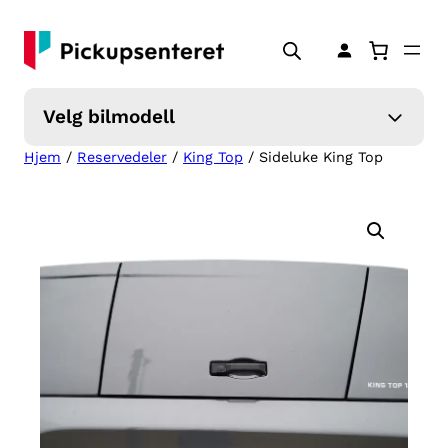
Hopp
til
innhold
Velg bilmodell
Hjem
/
Reservedeler
/
King Top
/ Sideluke King Top