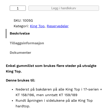
k
S
Legg i handlekurv
r
i
d
SKU:
1005G
4
e
Kategori:
King Top
, 
Reservedeler
2
l
Beskrivelse
u
0
k
Tilleggsinformasjon
0
e
t
Dokumenter
K
i
i
n
l
Enkel gummilist som brukes flere steder på utvalgte
g
King Top.
k
T
r
Denne brukes til:
o
p
Nederst på bakdøren på alle King Top i 17-serien +
a
6
KT 158/196, men unntatt KT 159/189
n
Rundt åpningen i sidelukene på alle King Top
5
t
hardtop.
0
a