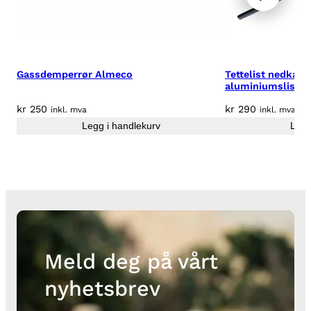
Gassdemperrør Almeco
Tettelist nedkant
aluminiumslist
kr
250
kr
290
inkl. mva
inkl. mva
Legg i handlekurv
Legg
Meld deg på vårt
nyhetsbrev