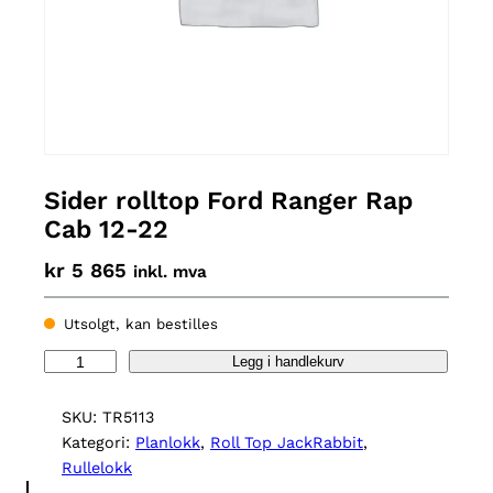
Sider rolltop Ford Ranger Rap
Cab 12-22
kr
5 865
inkl. mva
Utsolgt, kan bestilles
S
Legg i handlekurv
i
d
SKU:
TR5113
e
Kategori:
Planlokk
, 
Roll Top JackRabbit
, 
r
Rullelokk
r