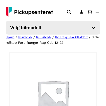
Hopp
til
innhold
Velg bilmodell
Hjem
/
Planlokk
/
Rullelokk
/
Roll Top JackRabbit
/ Sider
rolltop Ford Ranger Rap Cab 12-22