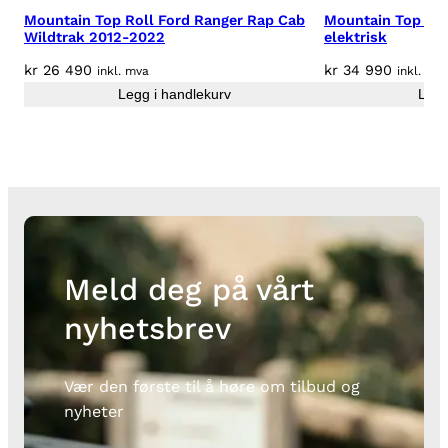
C
Mountain Top Roll Ford Ranger Rap Cab
Mountain Top EV
a
Wildtrak 2012-2022
elektrisk
b
kr
26 490
kr
34 990
inkl. mva
inkl. mv
1
Legg i handlekurv
Legg
2
-
2
2
a
n
t
a
Meld deg på vårt
l
l
nyhetsbrev
Vær den første til å høre om tilbud og
nyheter