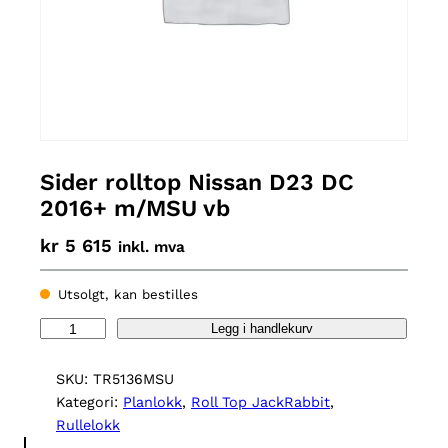
Sider rolltop Nissan D23 DC
2016+ m/MSU vb
kr
5 615
inkl. mva
Utsolgt, kan bestilles
S
Legg i handlekurv
i
d
SKU:
TR5136MSU
e
Kategori:
Planlokk
, 
Roll Top JackRabbit
, 
r
Rullelokk
r