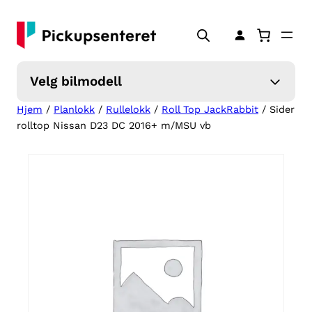
Hopp
til
innhold
Velg bilmodell
Hjem
/
Planlokk
/
Rullelokk
/
Roll Top JackRabbit
/ Sider
rolltop Nissan D23 DC 2016+ m/MSU vb