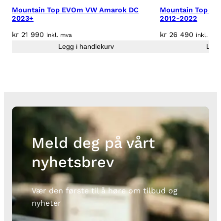
1
Mountain Top EVOm VW Amarok DC
Mountain Top Rol
6
2023+
2012-2022
+
kr
21 990
kr
26 490
inkl. mva
inkl. mv
m
Legg i handlekurv
Legg
/
M
S
U
v
b
a
n
Meld deg på vårt
t
a
nyhetsbrev
l
l
Vær den første til å høre om tilbud og
nyheter