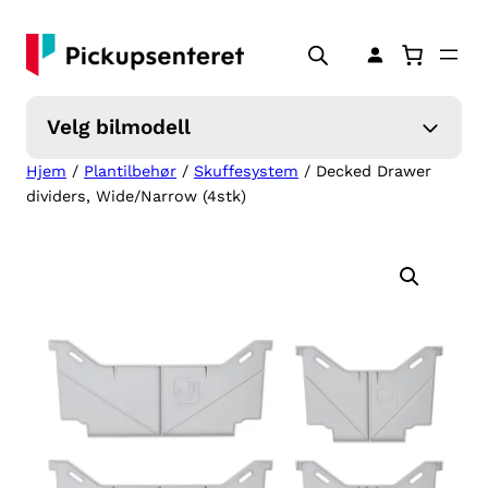
Hopp
til
innhold
Velg bilmodell
Hjem
/
Plantilbehør
/
Skuffesystem
/ Decked Drawer
dividers, Wide/Narrow (4stk)