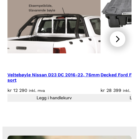
n
t
a
l
l
Veltebøyle Nissan D23 DC 2016-22, 76mm
Decked Ford F-15
sort
kr
12 290
kr
28 399
inkl. mva
inkl. mva
Legg i handlekurv
Legg