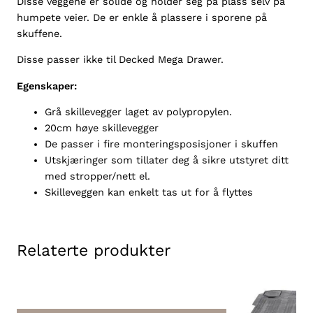
Disse veggene er solide og holder seg på plass selv på
,
humpete veier. De er enkle å plassere i sporene på
W
skuffene.
i
Disse passer ikke til Decked Mega Drawer.
d
e
Egenskaper:
/
N
Grå skillevegger laget av polypropylen.
a
20cm høye skillevegger
r
De passer i fire monteringsposisjoner i skuffen
r
Utskjæringer som tillater deg å sikre utstyret ditt
o
med stropper/nett el.
w
Skilleveggen kan enkelt tas ut for å flyttes
(
4
s
Relaterte produkter
t
k
)
a