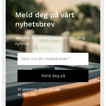
Meld deg på vårt
nyhetsbrev
Vær den første til å høre om tilbud og
nyheter
Vi spammer ikke! Les vår
privacy policy
for mer info.