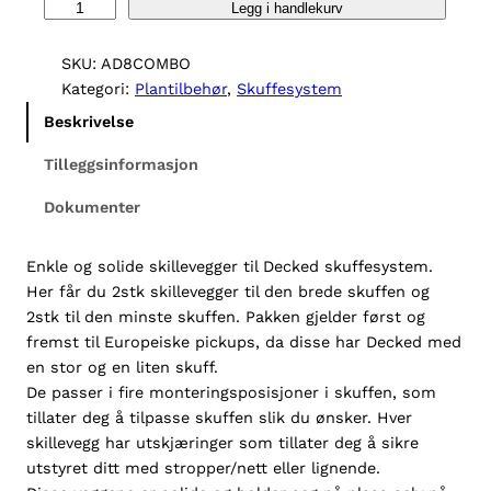
D
Legg i handlekurv
e
c
SKU:
AD8COMBO
k
Kategori:
Plantilbehør
, 
Skuffesystem
e
Beskrivelse
d
D
Tilleggsinformasjon
r
Dokumenter
a
w
e
Enkle og solide skillevegger til Decked skuffesystem.
r
Her får du 2stk skillevegger til den brede skuffen og
d
2stk til den minste skuffen. Pakken gjelder først og
i
fremst til Europeiske pickups, da disse har Decked med
v
en stor og en liten skuff.
i
De passer i fire monteringsposisjoner i skuffen, som
d
tillater deg å tilpasse skuffen slik du ønsker. Hver
e
skillevegg har utskjæringer som tillater deg å sikre
r
utstyret ditt med stropper/nett eller lignende.
s