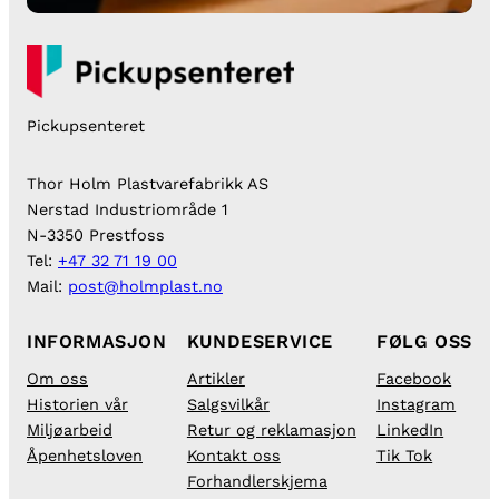
Pickupsenteret
Thor Holm Plastvarefabrikk AS
Nerstad Industriområde 1
N-3350 Prestfoss
Tel:
+47 32 71 19 00
Mail:
post@holmplast.no
INFORMASJON
KUNDESERVICE
FØLG OSS
Om oss
Artikler
Facebook
Historien vår
Salgsvilkår
Instagram
Miljøarbeid
Retur og reklamasjon
LinkedIn
Åpenhetsloven
Kontakt oss
Tik Tok
Forhandlerskjema