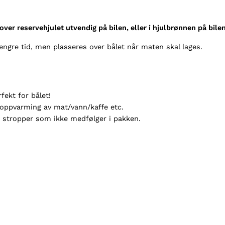
B
a
over reservehjulet utvendig på bilen, eller i hjulbrønnen på bilen
r
b
lengre tid, men plasseres over bålet når maten skal lages.
e
q
u
e
fekt for bålet!
a
r oppvarming av mat/vann/kaffe etc.
n
r stropper som ikke medfølger i pakken.
t
a
l
l