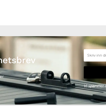
hetsbrev
er
Vi spammer i