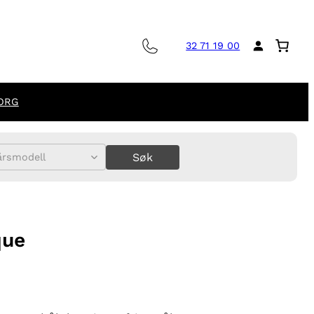
32 71 19 00
ORG
Søk
årsmodell
que