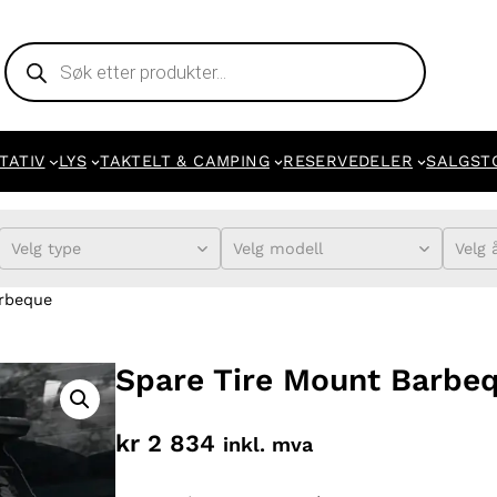
Products
search
TATIV
LYS
TAKTELT & CAMPING
RESERVEDELER
SALGST
Velg type
Velg modell
Velg 
arbeque
Spare Tire Mount Barbe
kr
2 834
inkl. mva