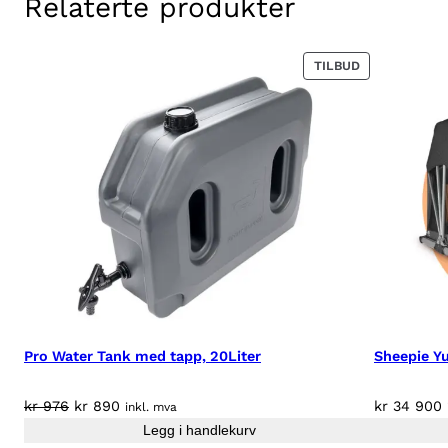
Relaterte produkter
PRODUKT
TILBUD
PÅ
SALG
Pro Water Tank med tapp, 20Liter
Sheepie Yu
Opprinnelig
Nåværende
kr
976
kr
890
kr
34 900
inkl. mva
pris
pris
Legg i handlekurv