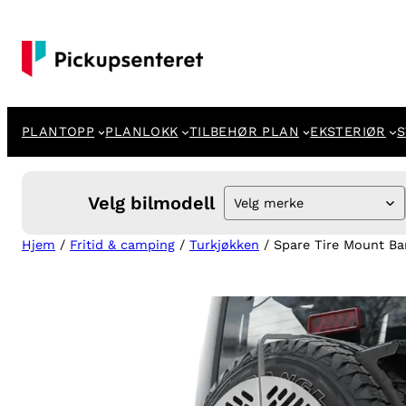
Hopp
til
innhold
PLANTOPP
PLANLOKK
TILBEHØR PLAN
EKSTERIØR
S
Velg bilmodell
Velg merke
Hjem
/
Fritid & camping
/
Turkjøkken
/ Spare Tire Mount B