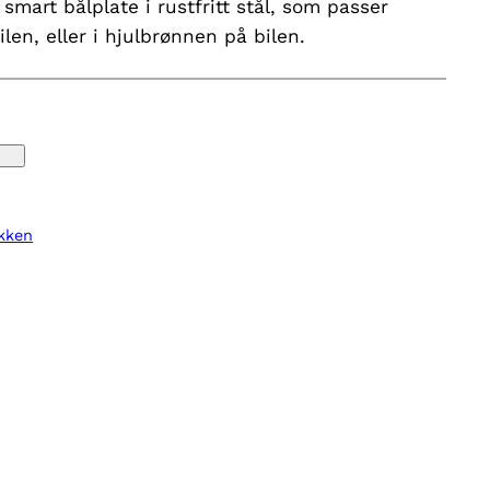
mart bålplate i rustfritt stål, som passer
len, eller i hjulbrønnen på bilen.
kken