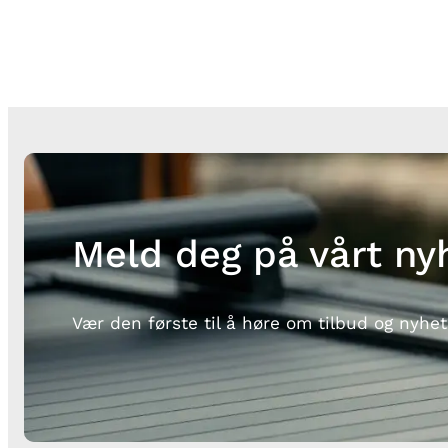
var:
er:
kr 976.
kr 890.
Meld deg på vårt ny
Vær den første til å høre om tilbud og nyhet