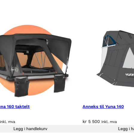
na 160 taktelt
Anneks til Yuna 140
kr
5 500
inkl. mva
inkl. mva
Legg i handlekurv
Legg i h