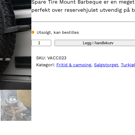
Spare Tire Mount Barbeque er en meget s
perfekt over reservehjulet utvendig på bi
Utsolgt, kan bestilles
S
Legg i handlekurv
p
a
SKU:
VACC023
r
Kategori:
Fritid & camping
, 
Salgstorget
, 
Turkjø
e
T
i
r
e
M
o
u
n
t