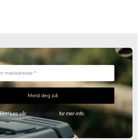
kke! Les vår
privacy policy
for mer info.