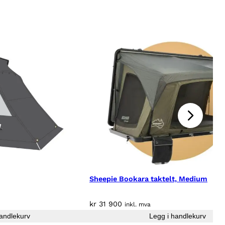
Sheepie Bookara taktelt, Medium
kr
31 900
inkl. mva
andlekurv
Legg i handlekurv