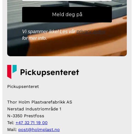
Vi spammer ikke! Les vår
privacy policy
for mer info.
Pickupsenteret
Thor Holm Plastvarefabrikk AS
Nerstad Industriområde 1
N-3350 Prestfoss
Tel:
+47 32 71 19 00
Mail:
post@holmplast.no