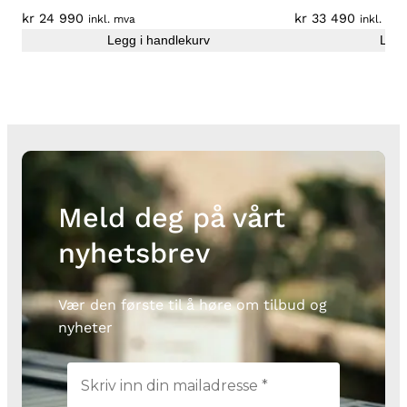
t
kr
24 990
kr
33 490
inkl. mva
inkl. mva
a
Legg i handlekurv
Legg
l
l
Meld deg på vårt
nyhetsbrev
Vær den første til å høre om tilbud og
nyheter