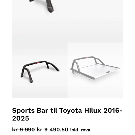
Sports Bar til Toyota Hilux 2016-
2025
O
N
kr
9 990
kr
9 490,50
inkl. mva