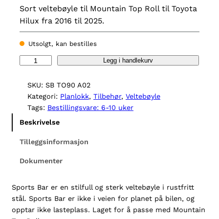
p
å
Sort veltebøyle til Mountain Top Roll til Toyota
p
v
Hilux fra 2016 til 2025.
r
æ
Utsolgt, kan bestilles
i
r
n
e
S
Legg i handlekurv
p
n
n
o
SKU:
SB TO90 A02
e
d
r
Kategori:
Planlokk
, 
Tilbehør
, 
Veltebøyle
l
e
t
Tags:
Bestillingsvare: 6-10 uker
s
i
p
Beskrivelse
B
g
r
a
Tilleggsinformasjon
p
i
r
r
s
Dokumenter
t
i
i
e
l
Sports Bar er en stilfull og sterk veltebøyle i rustfritt
s
r
T
stål. Sports Bar er ikke i veien for planet på bilen, og
v
:
o
opptar ikke lasteplass. Laget for å passe med Mountain
a
k
y