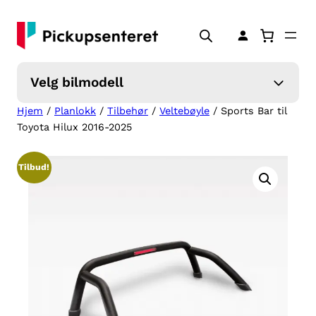
Hopp
til
innhold
Velg bilmodell
Hjem
/
Planlokk
/
Tilbehør
/
Veltebøyle
/ Sports Bar til
Toyota Hilux 2016-2025
Tilbud!