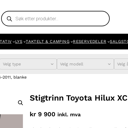
Products
search
TATIV
LYS
TAKTELT & CAMPING
RESERVEDELER
SALGST
Velg type
Velg modell
Velg 
-2011, blanke
Stigtrinn Toyota Hilux X
kr
9 900
inkl. mva