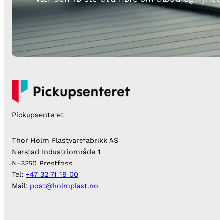
Pickupsenteret
Thor Holm Plastvarefabrikk AS
Nerstad Industriområde 1
N-3350 Prestfoss
Tel:
+47 32 71 19 00
Mail:
post@holmplast.no