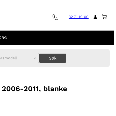
32 71 19 00
ORG
Søk
årsmodell
C 2006-2011, blanke