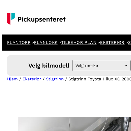
Hopp
til
innhold
PLANTOPP
PLANLOKK
TILBEHØR PLAN
EKSTERIØR
S
Velg bilmodell
Velg merke
Hjem
/
Eksteriør
/
Stigtrinn
/ Stigtrinn Toyota Hilux XC 2006