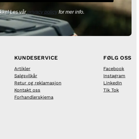
kke! Les vår
privacy policy
for mer info.
KUNDESERVICE
FØLG OSS
Artikler
Facebook
Salgsvilkår
Instagram
Retur og reklamasjon
LinkedIn
Kontakt oss
Tik Tok
Forhandlerskjema