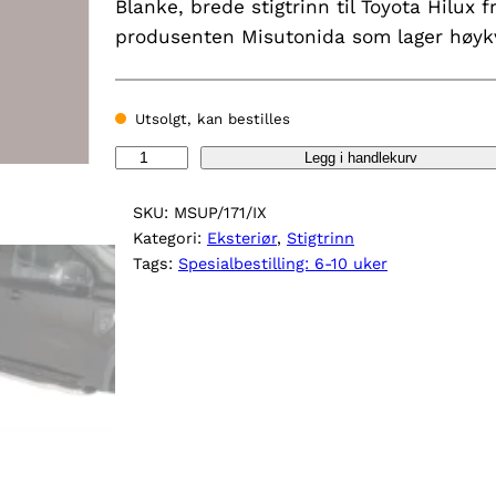
Blanke, brede stigtrinn til Toyota Hilux 
produsenten Misutonida som lager høykv
Utsolgt, kan bestilles
S
Legg i handlekurv
t
i
SKU:
MSUP/171/IX
g
Kategori:
Eksteriør
, 
Stigtrinn
t
Tags:
Spesialbestilling: 6-10 uker
r
i
n
n
T
o
y
o
t