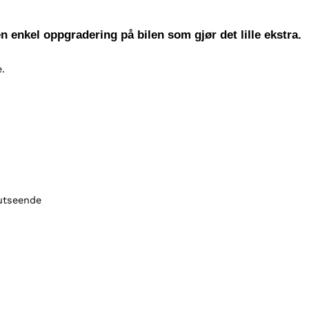
a
H
en enkel oppgradering på bilen som gjør det lille ekstra.
i
l
.
u
x
X
C
2
0
0
6
 utseende
-
2
0
1
1
,
b