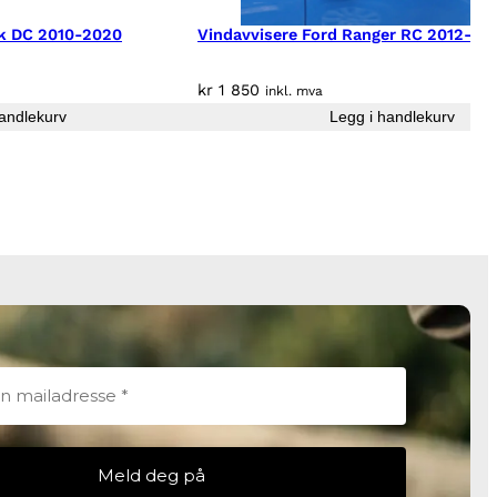
k DC 2010-2020
Vindavvisere Ford Ranger RC 2012-20
kr
1 850
inkl. mva
andlekurv
Legg i handlekurv