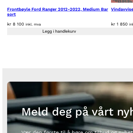
Frontbøyle Ford Ranger 2012-2022, Medium Bar
Vindavvise
sort
kr
8 100
kr
1 850
inkl. mva
in
Legg i handlekurv
Meld deg på vårt ny
Vær den første til å høre om tilbud og nyhet