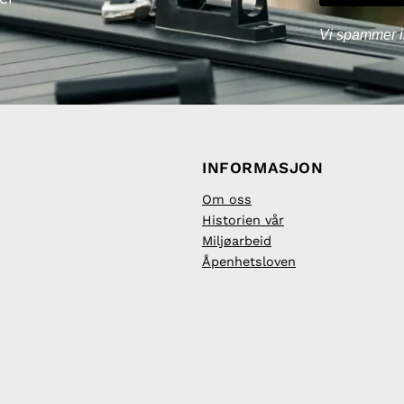
Vi spammer i
INFORMASJON
Om oss
Historien vår
Miljøarbeid
Åpenhetsloven