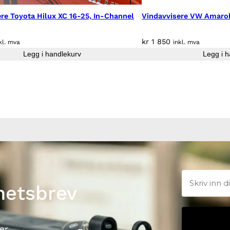
re Toyota Hilux XC 16-25, In-Channel
Vindavvisere VW Amaro
kr
1 850
kl. mva
inkl. mva
Legg i handlekurv
Legg i h
hetsbrev
er