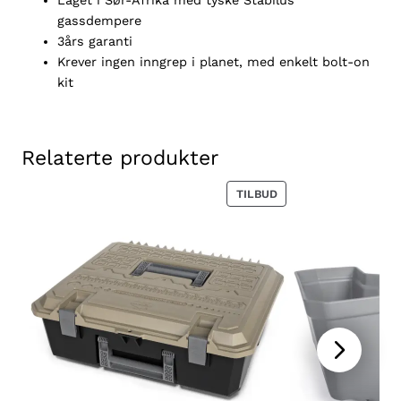
Laget i Sør-Afrika med tyske Stabilus
t
gassdempere
F
3års garanti
o
Krever ingen inngrep i planet, med enkelt bolt-on
r
kit
d
R
a
n
Relaterte produkter
g
e
PRODUKT
TILBUD
r
PÅ
SALG
/
R
a
p
t
o
r
2
0