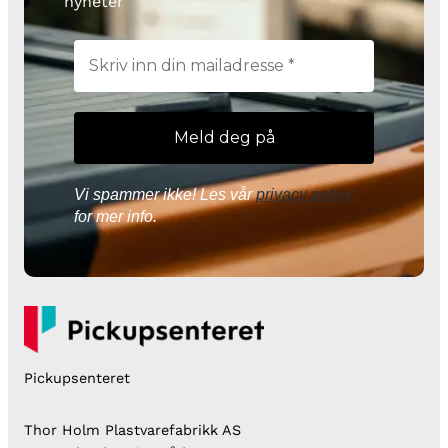
nyheter
Vi spammer ikke! Les vår
privacy policy
for mer info.
Pickupsenteret
Thor Holm Plastvarefabrikk AS