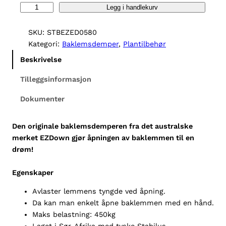
E
Legg i handlekurv
Z
D
SKU:
STBEZED0580
o
Kategori:
Baklemsdemper
, 
Plantilbehør
w
Beskrivelse
n
T
Tilleggsinformasjon
a
Dokumenter
i
l
g
Den originale baklemsdemperen fra det australske
a
merket EZDown gjør åpningen av baklemmen til en
t
drøm!
e
a
Egenskaper
s
Avlaster lemmens tyngde ved åpning.
s
Da kan man enkelt åpne baklemmen med en hånd.
i
Maks belastning: 450kg
s