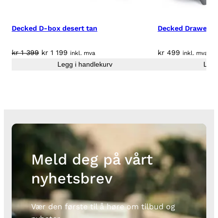
2
3
Decked D-box desert tan
Decked Drawerga
+
a
n
Opprinnelig
Nåværende
kr
1 399
kr
1 199
kr
499
inkl. mva
inkl. mva
t
pris
pris
Legg i handlekurv
Legg
a
var:
er:
l
kr 1
kr 1
l
399.
199.
Meld deg på vårt
nyhetsbrev
Vær den første til å høre om tilbud og