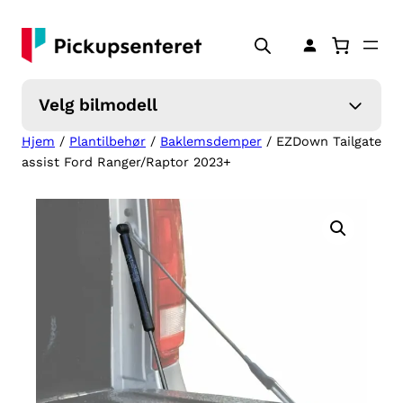
Hopp
til
innhold
Velg bilmodell
Hjem
/
Plantilbehør
/
Baklemsdemper
/ EZDown Tailgate
assist Ford Ranger/Raptor 2023+