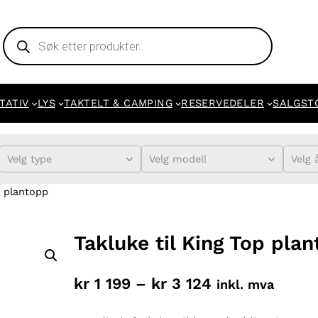
Products
search
TATIV
LYS
TAKTELT & CAMPING
RESERVEDELER
SALGST
Velg type
Velg modell
Velg 
p plantopp
Takluke til King Top pla
P
kr
1 199
–
kr
3 124
inkl. mva
r