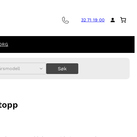
32 71 19 00
ORG
Søk
årsmodell
ntopp