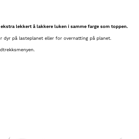
t
1
i
9
l
K
9
 ekstra lekkert å lakkere luken i samme farge som toppen.
i
t
n
r dyr på lasteplanet eller for overnatting på planet.
g
i
nedtrekksmenyen.
T
l
o
p
k
p
r
l
a
n
3
t
o
1
p
2
p
a
4
n