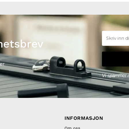
hetsbrev
er
Vi spammer i
INFORMASJON
Om oss