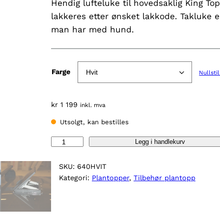
Hendig lufteluke til hovedsaklig King To
i
lakkeres etter ønsket lakkode. Takluke er
s
man har med hund.
o
m
Farge
Nullstil
r
å
kr
1 199
inkl. mva
d
Utsolgt, kan bestilles
e
:
T
Legg i handlekurv
a
k
k
SKU:
640HVIT
r
l
Kategori:
Plantopper
, 
Tilbehør plantopp
u
k
1
e