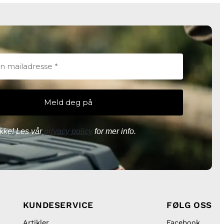
kke! Les vår
privacy policy
for mer info.
KUNDESERVICE
FØLG OSS
Artikler
Facebook