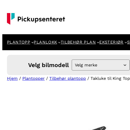
Hopp
til
innhold
PLANTOPP
PLANLOKK
TILBEHØR PLAN
EKSTERIØR
S
Velg bilmodell
Velg merke
Hjem
/
Plantopper
/
Tilbehør plantopp
/ Takluke til King To