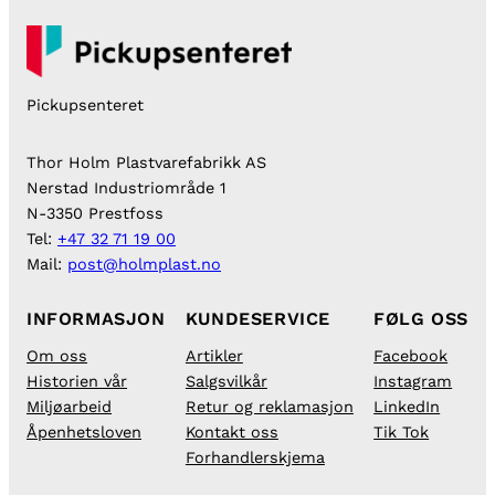
Pickupsenteret
Thor Holm Plastvarefabrikk AS
Nerstad Industriområde 1
N-3350 Prestfoss
Tel:
+47 32 71 19 00
Mail:
post@holmplast.no
INFORMASJON
KUNDESERVICE
FØLG OSS
Om oss
Artikler
Facebook
Historien vår
Salgsvilkår
Instagram
Miljøarbeid
Retur og reklamasjon
LinkedIn
Åpenhetsloven
Kontakt oss
Tik Tok
Forhandlerskjema