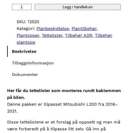
T
Legg i handlekurv
e
t
SKU:
12520
t
Kategori:
Planbeskyttelse
, 
Plantilbehør
, 
e
Plantopper
, 
Tettelister
, 
Tilbehør ADR
, 
Tilbehør
l
plantopp
i
Beskrivelse
s
t
Tilleggsinformasjon
e
Dokumenter
r
b
a
Her får du tettelister som monteres rundt baklemmen
k
på bilen.
l
Denne pakken er tilpasset Mitsubishi L200 fra 2016-
e
2021.
m
Disse tettelistene er et forslag på oppsett og man må
M
være forberedt på å tilpasse litt selv. Gå inn på
i