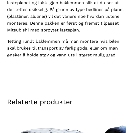
lasteplanet og lukk igjen baklemmen slik at du ser at
t
det tettes skikkelig. På grunn av type bedliner på planet
s
(plastliner, aluliner) vil det variere noe hvordan listene
u
monteres. Denne pakken er først og fremst tilpasset
b
Mitsubishi med sprøytet lasteplan.
i
s
Tetting rundt baklemmen må man montere hvis bilen
h
skal brukes til transport av farlig gods, eller om man
i
ønsker å holde støv og vann ute i størst mulig grad.
L
2
0
0
2
0
1
Relaterte produkter
6
-
2
0