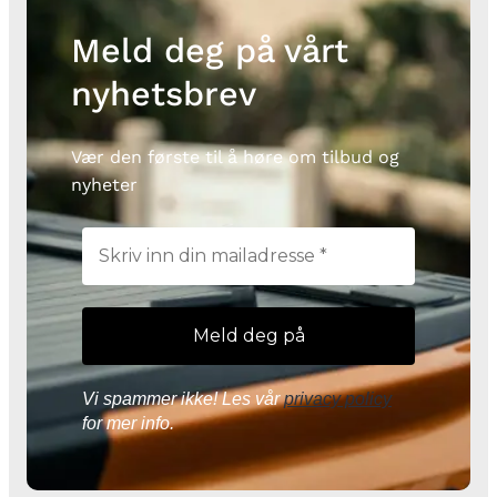
Meld deg på vårt
nyhetsbrev
Vær den første til å høre om tilbud og
nyheter
Vi spammer ikke! Les vår
privacy policy
for mer info.