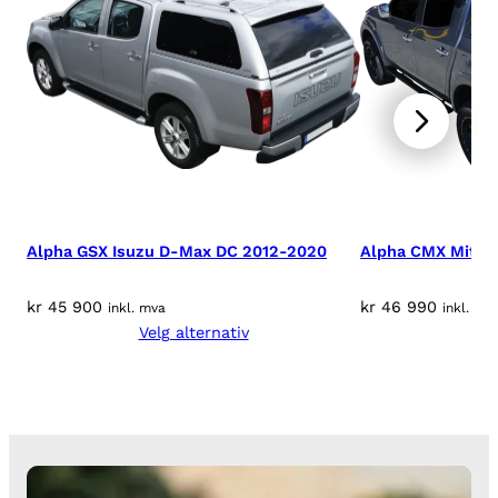
2
1
a
n
t
a
l
l
Alpha GSX Isuzu D-Max DC 2012-2020
Alpha CMX Mitsu
kr
45 900
kr
46 990
inkl. mva
inkl. mv
Velg alternativ
Vel