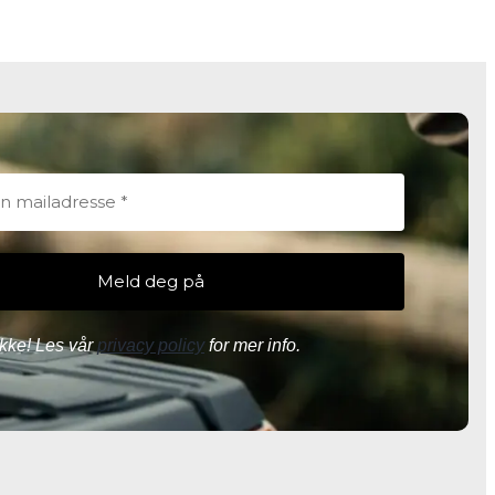
kke! Les vår
privacy policy
for mer info.