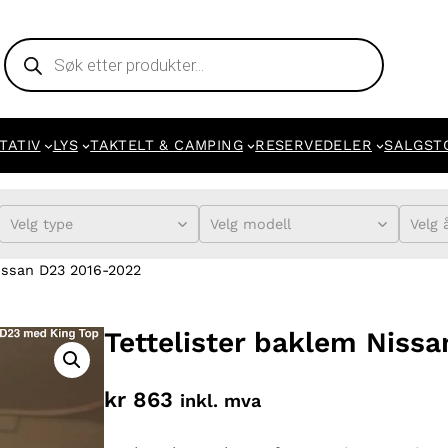
Products
search
TATIV
LYS
TAKTELT & CAMPING
RESERVEDELER
SALGST
Velg type
Velg modell
Velg 
Nissan D23 2016-2022
Tettelister baklem Niss
kr
863
inkl. mva