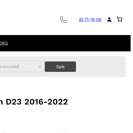
32 71 19 00
ORG
Søk
årsmodell
an D23 2016-2022