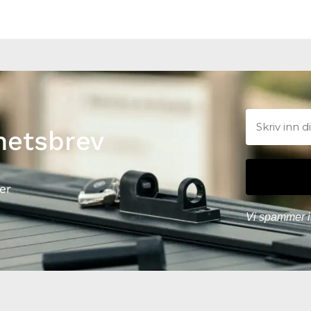
hetsbrev
er
Vi spammer i