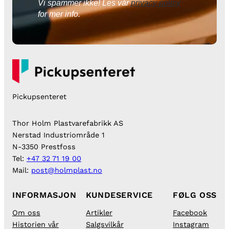
Vi spammer ikke! Les vår
privacy policy
for mer info.
Pickupsenteret
Thor Holm Plastvarefabrikk AS
Nerstad Industriområde 1
N-3350 Prestfoss
Tel:
+47 32 71 19 00
Mail:
post@holmplast.no
INFORMASJON
KUNDESERVICE
FØLG OSS
Om oss
Artikler
Facebook
Historien vår
Salgsvilkår
Instagram