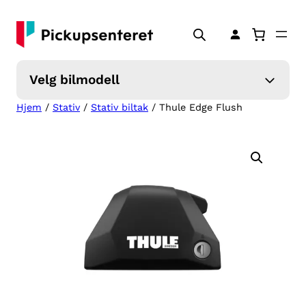
Hopp
til
innhold
Velg bilmodell
Hjem
/
Stativ
/
Stativ biltak
/ Thule Edge Flush