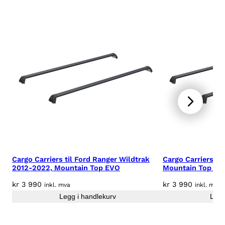
Cargo Carriers til Ford Ranger Wildtrak
Cargo Carriers ti
2012-2022, Mountain Top EVO
Mountain Top Rol
kr
3 990
kr
3 990
inkl. mva
inkl. mva
Legg i handlekurv
Legg