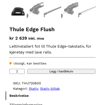
Thule Edge Flush
kr
2 639
inkl. mva
Lettinstallert fot til Thule Edge-takstativ, for
kjøretøy med lave rails.
Utsolgt, kan bestilles
T
Legg i handlekurv
h
u
SKU:
THU720600
l
Kategori:
Stativ
, 
Stativ biltak
e
Beskrivelse
E
d
Tilleggsinformasjon