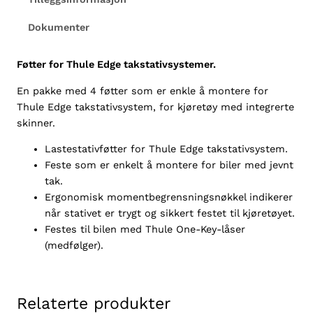
g
Dokumenter
e
F
l
Føtter for Thule Edge takstativsystemer.
u
En pakke med 4 føtter som er enkle å montere for
s
Thule Edge takstativsystem, for kjøretøy med integrerte
h
skinner.
a
n
Lastestativføtter for Thule Edge takstativsystem.
t
Feste som er enkelt å montere for biler med jevnt
a
tak.
l
Ergonomisk momentbegrensningsnøkkel indikerer
l
når stativet er trygt og sikkert festet til kjøretøyet.
Festes til bilen med Thule One-Key-låser
(medfølger).
Relaterte produkter