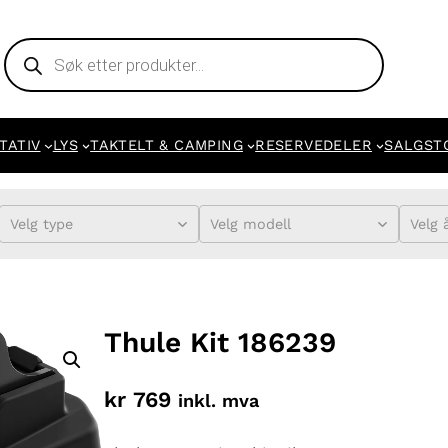
Products
search
TATIV
LYS
TAKTELT & CAMPING
RESERVEDELER
SALGST
Velg type
Velg modell
Velg 
Thule Kit 186239
kr
769
inkl. mva