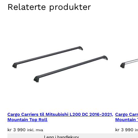
Relaterte produkter
Cargo Carriers til Mitsubishi L200 DC 2016-2021,
Cargo Carr
Mountain Top Roll
Mountain 
kr
3 990
kr
3 990
inkl. mva
i
Legg i handlekurv