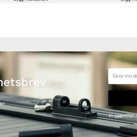
hetsbrev
er
Vi spammer i