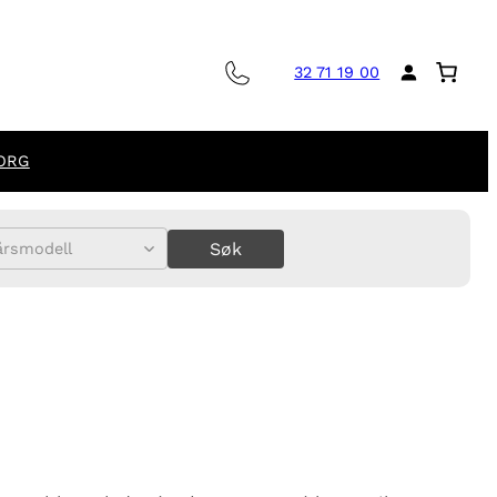
32 71 19 00
ORG
Søk
årsmodell