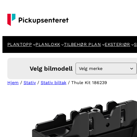
Hopp
til
innhold
PLANTOPP
PLANLOKK
TILBEHØR PLAN
EKSTERIØR
S
Velg bilmodell
Velg merke
Hjem
/
Stativ
/
Stativ biltak
/ Thule Kit 186239