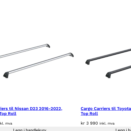
n
t
a
l
l
iers til Nissan D23 2016-2022,
Cargo Carriers til Toyot
Top Roll
Top Roll
kr
3 990
nkl. mva
inkl. mva
Legg i handlekurv
Legg i h