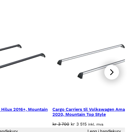
a Hilux 2016+, Mountain
Cargo Carriers til Volkswagen Amarok
2020, Mountain Top Style
Opprinnelig
Nåværende
kr
3 700
kr
3 515
inkl. mva
pris
pris
andlekurv
Legg i handlekurv