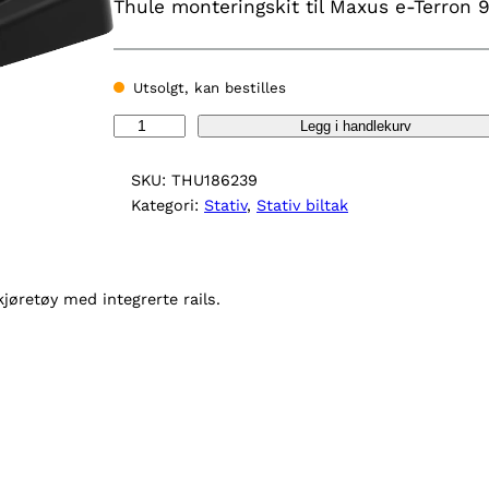
Thule monteringskit til Maxus e-Terron 
Utsolgt, kan bestilles
T
Legg i handlekurv
h
u
SKU:
THU186239
l
Kategori:
Stativ
, 
Stativ biltak
e
K
i
jøretøy med integrerte rails.
t
1
8
6
2
3
9
a