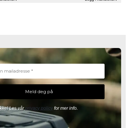
var:
er:
kr 3
kr 3
700.
515.
kke! Les vår
privacy policy
for mer info.