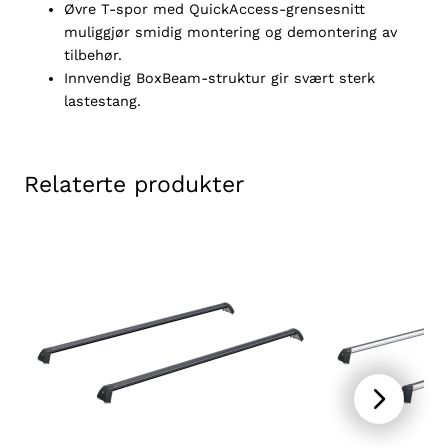
Øvre T-spor med QuickAccess-grensesnitt
a
muliggjør smidig montering og demontering av
l
tilbehør.
l
Innvendig BoxBeam-struktur gir svært sterk
lastestang.
Relaterte produkter