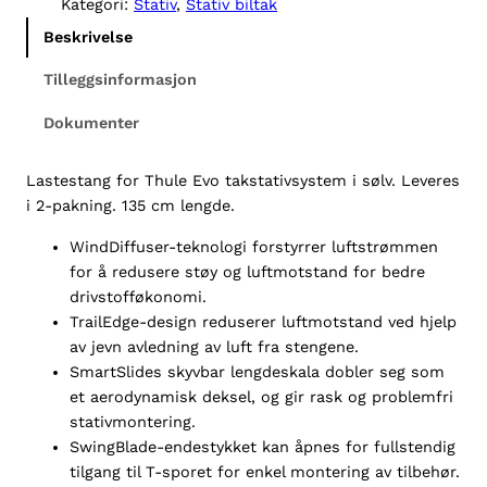
Kategori:
Stativ
, 
Stativ biltak
e
Beskrivelse
W
i
Tilleggsinformasjon
n
Dokumenter
g
b
a
Lastestang for Thule Evo takstativsystem i sølv. Leveres
r
i 2-pakning. 135 cm lengde.
E
WindDiffuser-teknologi forstyrrer luftstrømmen
v
for å redusere støy og luftmotstand for bedre
o
drivstofføkonomi.
1
TrailEdge-design reduserer luftmotstand ved hjelp
3
av jevn avledning av luft fra stengene.
5
SmartSlides skyvbar lengdeskala dobler seg som
c
et aerodynamisk deksel, og gir rask og problemfri
m
stativmontering.
a
SwingBlade-endestykket kan åpnes for fullstendig
n
tilgang til T-sporet for enkel montering av tilbehør.
t