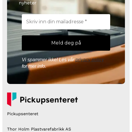
nyheter
Vi spammer ikke! Les vår
privacy policy
for mer info.
Pickupsenteret
Thor Holm Plastvarefabrikk AS