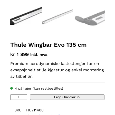
Thule Wingbar Evo 135 cm
kr
1 899
inkl. mva
Premium aerodynamiske lastestenger for en
eksepsjonelt stille kjøretur og enkel montering
av tilbehør.
4 på lager (kan restbestilles)
T
Legg i handlekurv
h
u
SKU:
THU711400
l