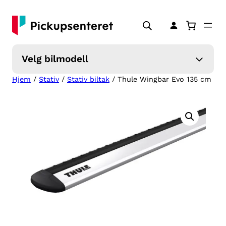
Hopp
til
innhold
Velg bilmodell
Hjem
/
Stativ
/
Stativ biltak
/ Thule Wingbar Evo 135 cm