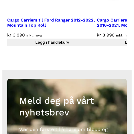
Cargo Carriers til Ford Ranger 2012-2022,
Cargo Carriers ti
Mountain Top Roll
2016-2021, Mount
kr
3 990
kr
3 990
inkl. mva
inkl. mva
Legg i handlekurv
Legg
Meld deg på vårt
nyhetsbrev
Vær den første til å høre om tilbud og