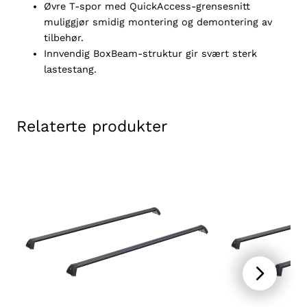
Øvre T-spor med QuickAccess-grensesnitt
a
muliggjør smidig montering og demontering av
l
tilbehør.
l
Innvendig BoxBeam-struktur gir svært sterk
lastestang.
Relaterte produkter