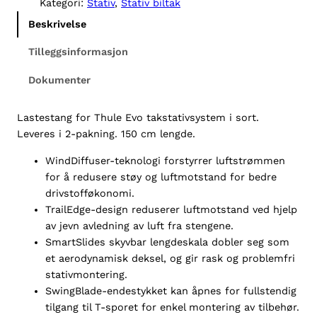
Kategori:
Stativ
, 
Stativ biltak
e
Beskrivelse
W
i
Tilleggsinformasjon
n
Dokumenter
g
b
a
Lastestang for Thule Evo takstativsystem i sort.
r
Leveres i 2-pakning. 150 cm lengde.
E
WindDiffuser-teknologi forstyrrer luftstrømmen
v
for å redusere støy og luftmotstand for bedre
o
drivstofføkonomi.
1
TrailEdge-design reduserer luftmotstand ved hjelp
5
av jevn avledning av luft fra stengene.
0
SmartSlides skyvbar lengdeskala dobler seg som
c
et aerodynamisk deksel, og gir rask og problemfri
m
stativmontering.
a
SwingBlade-endestykket kan åpnes for fullstendig
n
tilgang til T-sporet for enkel montering av tilbehør.
t