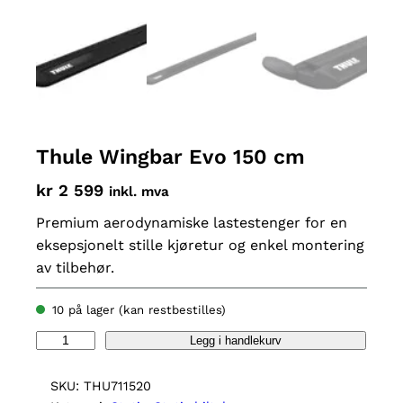
Thule Wingbar Evo 150 cm
kr
2 599
inkl. mva
Premium aerodynamiske lastestenger for en
eksepsjonelt stille kjøretur og enkel montering
av tilbehør.
10 på lager (kan restbestilles)
T
Legg i handlekurv
h
u
SKU:
THU711520
l