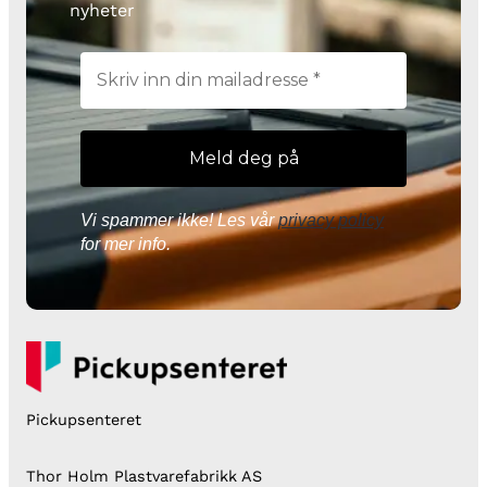
nyheter
Vi spammer ikke! Les vår
privacy policy
for mer info.
Pickupsenteret
Thor Holm Plastvarefabrikk AS