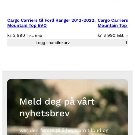
Cargo Carriers til Ford Ranger 2012-2022,
Cargo Carriers ti
Mountain Top EVO
Mountain Top EV
kr
3 990
kr
3 990
inkl. mva
inkl. mva
Legg i handlekurv
Legg
Meld deg på vårt
nyhetsbrev
Vær den første til å høre om tilbud og