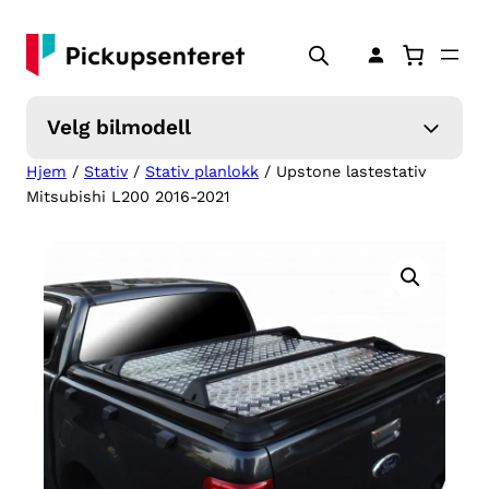
Hopp
til
innhold
Velg bilmodell
Hjem
/
Stativ
/
Stativ planlokk
/ Upstone lastestativ
Mitsubishi L200 2016-2021