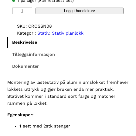
1 på lager (kan restbestilles)
U
Legg i handlekurv
p
s
SKU:
CROSSN08
t
Kategori:
Stativ
, 
Stativ planlokk
o
Beskrivelse
n
e
Tilleggsinformasjon
l
Dokumenter
a
s
t
Montering av lastestativ på aluminiumslokket fremhever
e
lokkets uttrykk og gjør bruken enda mer praktisk.
s
Stativet kommer i standard sort farge og matcher
t
rammen på lokket.
a
Egenskaper:
t
i
1 sett med 2stk stenger
v