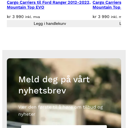
Cargo Carriers til Ford Ranger 2012-2022,
Cargo Carriers ti
0
Mountain Top EVO
Mountain Top EV
2
kr
3 990
kr
3 990
1
inkl. mva
inkl. mva
Legg i handlekurv
Legg
a
n
t
a
l
l
Meld deg på vårt
nyhetsbrev
Vær den første til å høre om tilbud og
nyheter