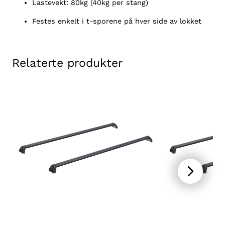
M
Lastevekt: 80kg (40kg per stang)
i
Festes enkelt i t-sporene på hver side av lokket
t
s
u
b
Relaterte produkter
i
s
h
i
L
2
0
0
2
0
1
6
-
2