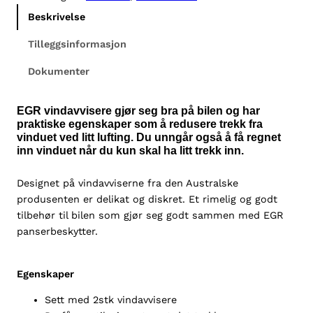
a
Beskrivelse
v
v
Tilleggsinformasjon
i
Dokumenter
s
e
r
EGR vindavvisere gjør seg bra på bilen og har
e
praktiske egenskaper som å redusere trekk fra
vinduet ved litt lufting. Du unngår også å få regnet
V
inn vinduet når du kun skal ha litt trekk inn.
W
T
Designet på vindavviserne fra den Australske
r
produsenten er delikat og diskret. Et rimelig og godt
a
tilbehør til bilen som gjør seg godt sammen med EGR
n
panserbeskytter.
s
p
o
Egenskaper
r
t
Sett med 2stk vindavvisere