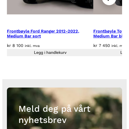
Frontbøyle Ford Ranger 2012-2022,
Frontbøyle Toyot
Medium Bar sort
Medium Bar blan
kr
8 100
kr
7 450
inkl. mva
inkl. mva
Legg i handlekurv
Legg
Meld deg på vårt
nyhetsbrev