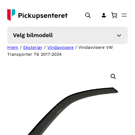
Hopp
til
innhold
Velg bilmodell
Hjem
/
Eksteriør
/
Vindavvisere
/ Vindavvisere VW
Transporter T6 2017-2024