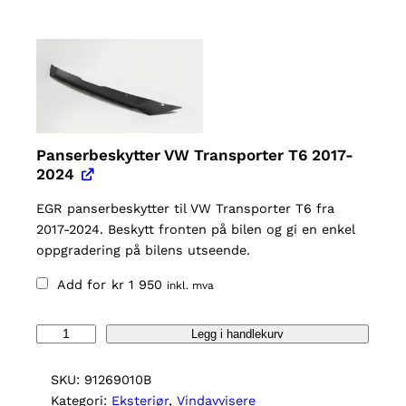
Panserbeskytter VW Transporter T6 2017-
2024
EGR panserbeskytter til VW Transporter T6 fra
2017-2024. Beskytt fronten på bilen og gi en enkel
oppgradering på bilens utseende.
Add for
kr
1 950
inkl. mva
V
Legg i handlekurv
i
n
SKU:
91269010B
d
Kategori:
Eksteriør
, 
Vindavvisere