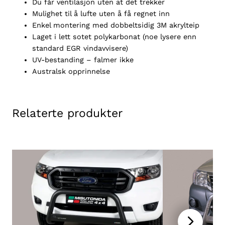
e
Du får ventilasjon uten at det trekker
r
Mulighet til å lufte uten å få regnet inn
T
Enkel montering med dobbeltsidig 3M akrylteip
6
Laget i lett sotet polykarbonat (noe lysere enn
2
standard EGR vindavvisere)
0
UV-bestanding – falmer ikke
1
Australsk opprinnelse
7
-
2
Relaterte produkter
0
2
4
a
n
t
a
l
l