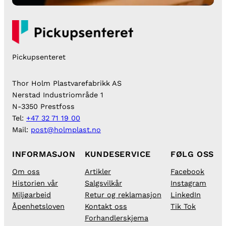
Pickupsenteret
Thor Holm Plastvarefabrikk AS
Nerstad Industriområde 1
N-3350 Prestfoss
Tel:
+47 32 71 19 00
Mail:
post@holmplast.no
INFORMASJON
KUNDESERVICE
FØLG OSS
Om oss
Artikler
Facebook
Historien vår
Salgsvilkår
Instagram
Miljøarbeid
Retur og reklamasjon
LinkedIn
Åpenhetsloven
Kontakt oss
Tik Tok
Forhandlerskjema