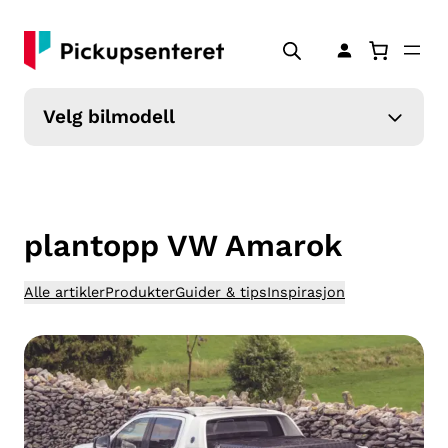
Hopp
til
innhold
Velg bilmodell
plantopp VW Amarok
Alle artikler
Produkter
Guider & tips
Inspirasjon