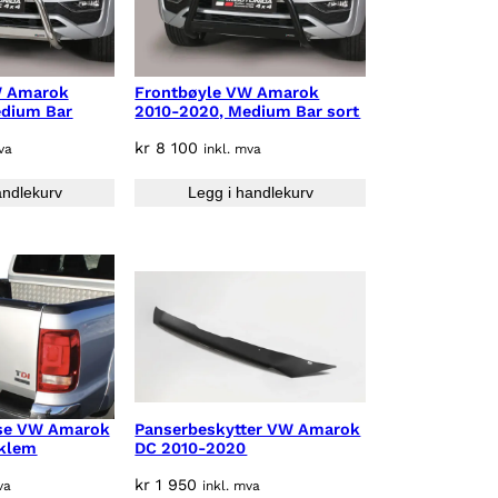
W Amarok
Frontbøyle VW Amarok
edium Bar
2010-2020, Medium Bar sort
kr
8 100
va
inkl. mva
andlekurv
Legg i handlekurv
lse VW Amarok
Panserbeskytter VW Amarok
aklem
DC 2010-2020
kr
1 950
va
inkl. mva