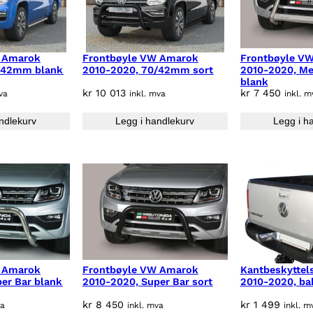
 Amarok
Frontbøyle VW Amarok
Frontbøyle V
/42mm blank
2010-2020, 70/42mm sort
2010-2020, M
blank
kr
10 013
kr
7 450
va
inkl. mva
inkl. m
ndlekurv
Legg i handlekurv
Legg i h
 Amarok
Frontbøyle VW Amarok
Kantbeskytte
er Bar blank
2010-2020, Super Bar sort
2010-2020, b
kr
8 450
kr
1 499
va
inkl. mva
inkl. m