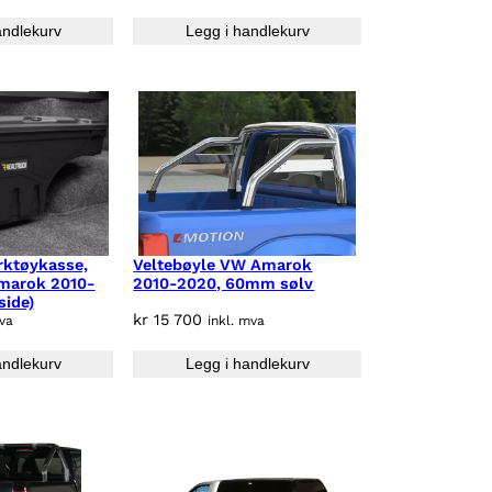
andlekurv
Legg i handlekurv
rktøykasse,
Veltebøyle VW Amarok
marok 2010-
2010-2020, 60mm sølv
side)
kr
15 700
mva
inkl. mva
andlekurv
Legg i handlekurv