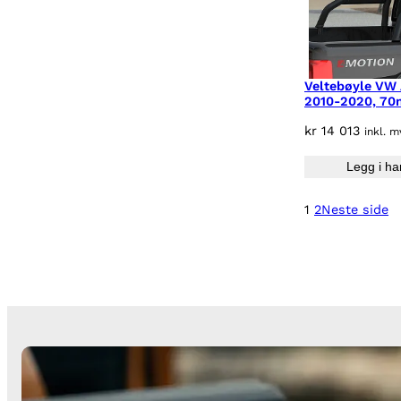
Veltebøyle VW
2010-2020, 70
kr
14 013
inkl. m
Legg i ha
1
2
Neste side