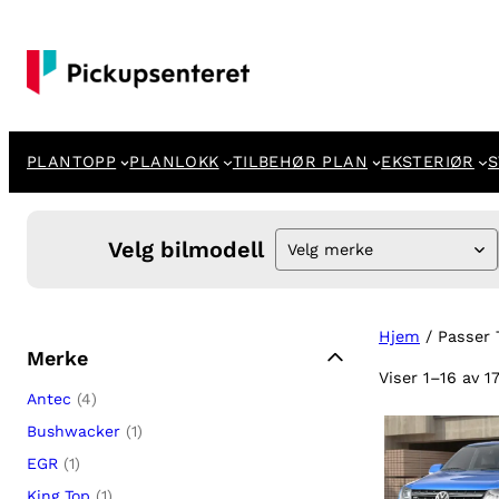
PLANTOPP
PLANLOKK
TILBEHØR PLAN
EKSTERIØR
S
Velg bilmodell
Velg merke
Hjem
/ Passer 
Merke
Viser 1–16 av 1
Antec
(4)
Bushwacker
(1)
EGR
(1)
King Top
(1)