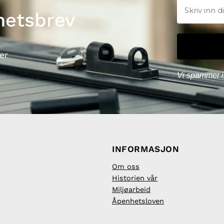
hetsbrev
er
Vi spammer i
INFORMASJON
Om oss
Historien vår
Miljøarbeid
Åpenhetsloven