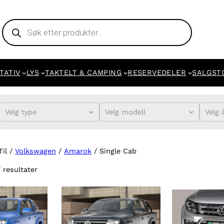
Products
search
TATIV
LYS
TAKTELT & CAMPING
RESERVEDELER
SALGST
Velg type
Velg modell
Velg 
Til /
Volkswagen
/
Amarok
/ Single Cab
7 resultater