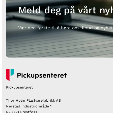
Meld deg på vårt ny
Vær den første til å høre om tilbud og nyhet
Pickupsenteret
Thor Holm Plastvarefabrikk AS
Nerstad Industriområde 1
N-3350 Prestfoss