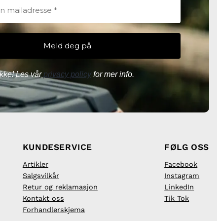
kke! Les vår
privacy policy
for mer info.
KUNDESERVICE
FØLG OSS
Artikler
Facebook
Salgsvilkår
Instagram
Retur og reklamasjon
LinkedIn
Kontakt oss
Tik Tok
Forhandlerskjema