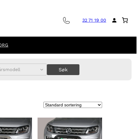
32 71 19 00
ORG
Søk
årsmodell