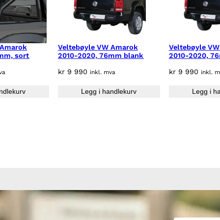
 Amarok
Veltebøyle VW Amarok
Veltebøyle V
mm, sort
2010-2020, 76mm blank
2010-2020, 7
kr
9 990
kr
9 990
va
inkl. mva
inkl. 
ndlekurv
Legg i handlekurv
Legg i h