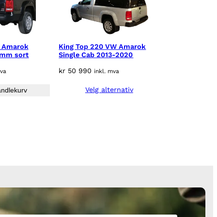
W Amarok
King Top 220 VW Amarok
6mm sort
Single Cab 2013-2020
kr
50 990
mva
inkl. mva
Velg alternativ
andlekurv