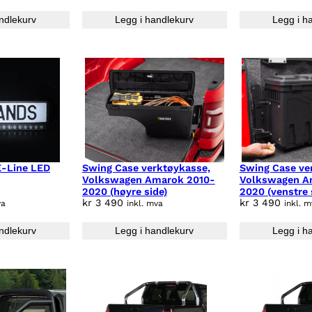
ndlekurv
Legg i handlekurv
Legg i h
E-Line LED
Swing Case verktøykasse,
Swing Case ve
Volkswagen Amarok 2010-
Volkswagen A
2020 (høyre side)
2020 (venstre 
kr
3 490
kr
3 490
va
inkl. mva
inkl. 
ndlekurv
Legg i handlekurv
Legg i h