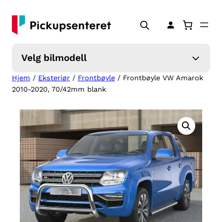
Hopp
til
innhold
Velg bilmodell
Hjem
/
Eksteriør
/
Frontbøyle
/ Frontbøyle VW Amarok
2010-2020, 70/42mm blank