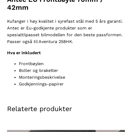
A
42mm
m
a
Kufanger i høy kvalitet i syrefast stål med 5 års garanti.
r
Antec er Eu-godkjente produkter som er
o
spesialtilpasset bilmodellen for den beste passformen.
k
Passer også til Aventura 258HK.
2
0
Hva er inkludert
1
Frontbøylen
0
Bolter og braketter
-
Monteringsbeskrivelse
2
Godkjennings-papirer
0
2
0
,
Relaterte produkter
7
0
/