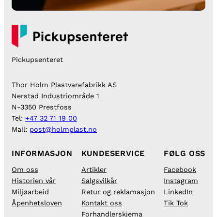
Pickupsenteret
Thor Holm Plastvarefabrikk AS
Nerstad Industriområde 1
N-3350 Prestfoss
Tel:
+47 32 71 19 00
Mail:
post@holmplast.no
INFORMASJON
KUNDESERVICE
FØLG OSS
Om oss
Artikler
Facebook
Historien vår
Salgsvilkår
Instagram
Miljøarbeid
Retur og reklamasjon
LinkedIn
Åpenhetsloven
Kontakt oss
Tik Tok
Forhandlerskjema