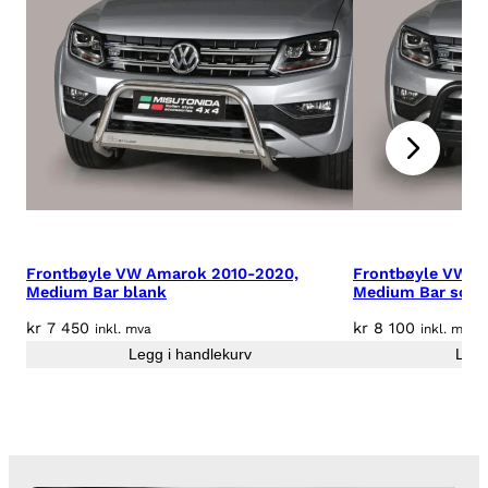
4
2
m
m
b
l
a
n
k
a
n
Frontbøyle VW Amarok 2010-2020,
Frontbøyle VW A
t
Medium Bar blank
Medium Bar sort
a
l
kr
7 450
kr
8 100
inkl. mva
inkl. mva
l
Legg i handlekurv
Legg