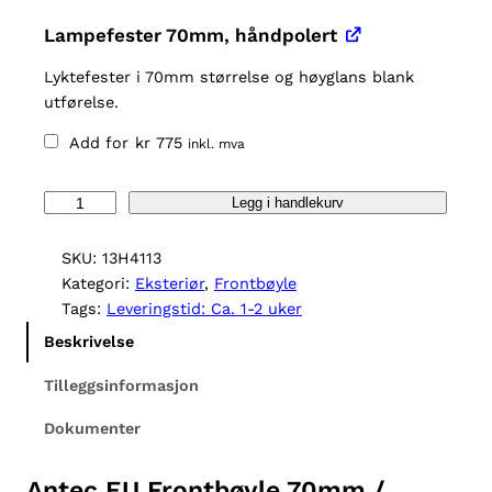
Lampefester 70mm, håndpolert
Lyktefester i 70mm størrelse og høyglans blank
utførelse.
Add for
kr
775
inkl. mva
F
Legg i handlekurv
r
o
SKU:
13H4113
n
Kategori:
Eksteriør
, 
Frontbøyle
t
Tags:
Leveringstid: Ca. 1-2 uker
b
Beskrivelse
ø
y
Tilleggsinformasjon
l
Dokumenter
e
V
W
Antec EU Frontbøyle 70mm /